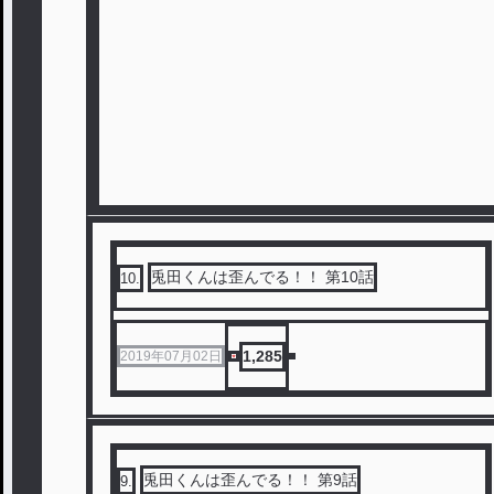
兎田くんは歪んでる！！ 第10話
10
.
1,285
2019年07月02日
兎田くんは歪んでる！！ 第9話
9
.