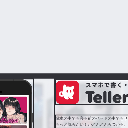
電車の中でも寝る前のベッドの中でもサ
もっと読みたい！がどんどんみつかる。