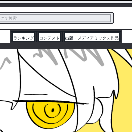
ス
タグで検索
く
ランキング
コンテスト
出版・メディアミックス作品