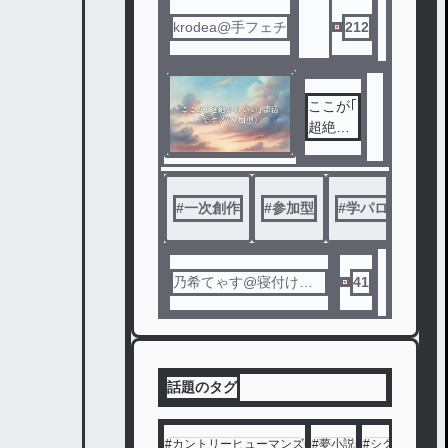
は地味
krodea@手フェチ
212
な眼鏡
姿で過
ごす伊
織の正
ここが｢
体に、
超絶か
玲央は
わいい｣
気づい
部活で
ていな
す！(参
い。
#
一次創作
#
参加型
#
学パロ
#
かわ
加型)
そんな
ある日
乃希てゃす@寝付けな
41
、玲央
い
は伊織
の秘密
を知っ
てしま
話題のタグ
う。
それで
も伊織
#
カントリーヒューマンズ
#
夢小説
#
シクフォニ
#