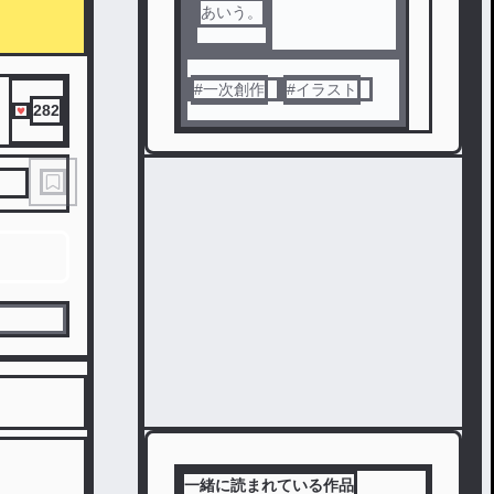
あいう。
#
一次創作
#
イラスト
282
一緒に読まれている作品