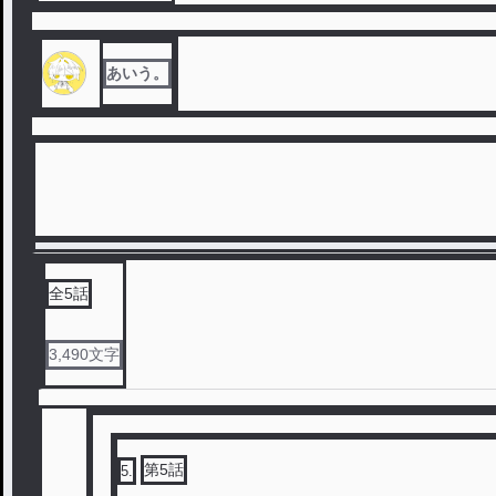
あいう。
全
5
話
3,490
文字
第5話
5
.