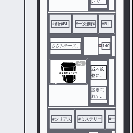
ジでは
、誰よ
りも近
い存在
#
創作BL
#
一次創作
#
B L
#
創作
。
教室で
は、名
前も知
ささみチーズ。
140
らない
同級生
。
完
結
或る鉱
物につ
人気ア
いて
イドル
ノベ
グルー
ル
設定忘
プとし
れてき
て活動
ちまっ
する玲
たから
央と伊
#
シリアス
#
ミステリー
#
一次創作
織。し
かし、
学校で