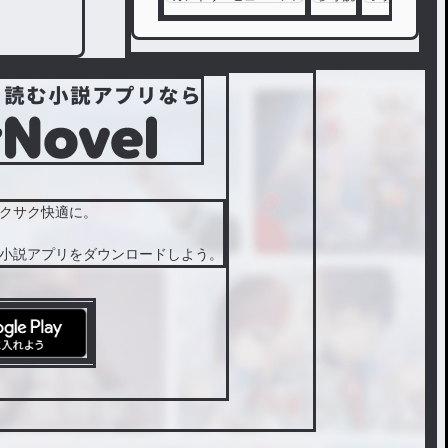
が口に
したの
は、
「学校
では、
俺に話
しかけ
ないで
。」
クサク快適に。
その一
小説アプリをダウンロードしよう。
言から
始まる
、秘密
とすれ
違い、
そして
恋。
君はま