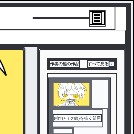
トーリーを書
作者の他の作品
すべて見る
ノベ
ル
創作(+リク絵)を描く部屋