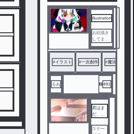
illustration
お絵描き
してます
。中2です
。
描いた界
#
イラスト
#
一次創作
#
魔法少女まど
隈はタグ
追加しま
す
《描く予
るあ
491
定の界隈
》
・マギレ
君はま
コ・ヘタ
だ、俺
リア
をしら
ない
ステー