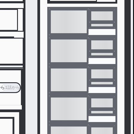
から
1話から