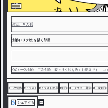
ノベ
ル
雑談、その他
創作(+リク絵)を描く部屋
OCや一次創作、二次創作、時々リク絵を描くお部屋です！ コ
#
一次創作
#
イラスト
#
イラスト部屋
#
創作
#
リクエスト募集
#
二次創作
シェアする