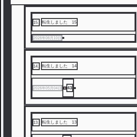
転生しました 15
15
.
2026年06月10日
転生しました 14
14
.
43
2026年05月04日
転生しました 13
13
.