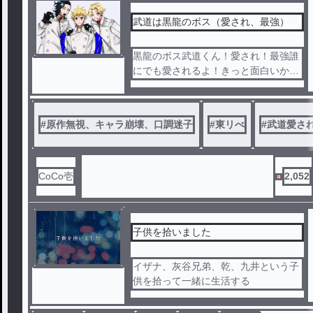
武道は黒龍のボス（愛され、最強）
黒龍のボス武道くん！愛され！最強誰
にでも愛されるよ！きっと面白いから
見てね！
#
原作無視、キャラ崩壊、口調迷子
#
東リべ
#
武道愛さ
CoCo壱
2,052
子供を拾いました
イザナ、灰谷兄弟、乾、九井という子
供を拾って一緒に生活する