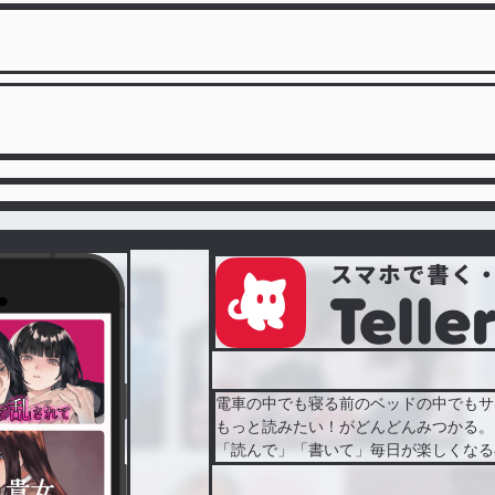
電車の中でも寝る前のベッドの中でもサ
もっと読みたい！がどんどんみつかる。
「読んで」「書いて」毎日が楽しくなる