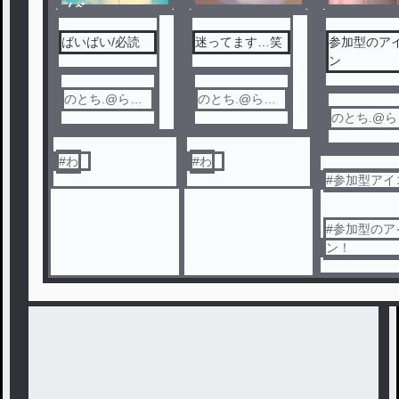
ノベ
ル
ばいばい/必読
迷ってます…笑
参加型のア
ン
のとち.@らあ
のとち.@らあ
れる
れる
のとち.@ら
れる
#
わ
#
わ
#
参加型アイ
#
参加型のア
ン！