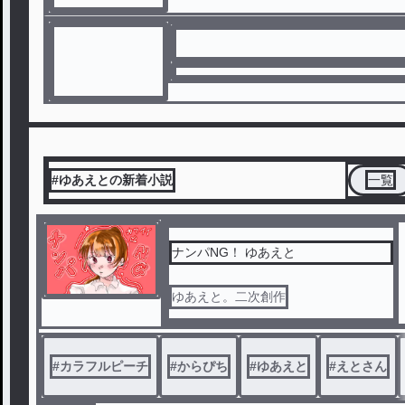
#ゆあえとの新着小説
一覧
ナンパNG！ ゆあえと
ゆあえと。二次創作
#
カラフルピーチ
#
からぴち
#
ゆあえと
#
えとさん