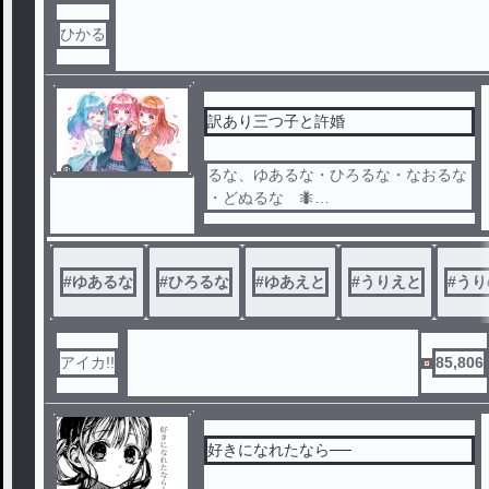
ひかる
訳あり三つ子と許婚
るな、ゆあるな・ひろるな・なおるな
・どぬるな 🐜
えと、ゆあえと・うりえと・もふえと
🐜
のあ、うりのあ・じゃぱのあ・たつの
#
ゆあるな
#
ひろるな
#
ゆあえと
#
うりえと
#
うり
あ 🐜
シヴァさんももちろんでます！！
並びに『先頭に書いてあるカプがくっ
アイカ!!
85,806
つく！』
などはありません。(並びは関係まり
ません)
好きになれたなら──