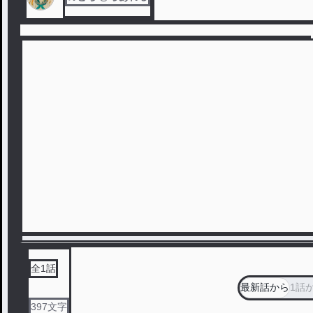
全
1
話
最新話から
1話
397
文字