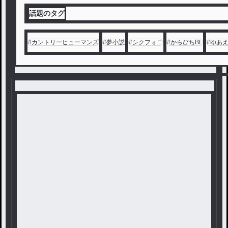
話題のタグ
#
カントリーヒューマンズ
#
夢小説
#
シクフォニ
#
からぴちBL
#
ゆあ