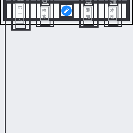
ホ
検
通
本
ー
索
知
棚
ム