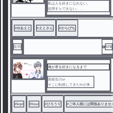
私は人を好きになれない。
信用すらできない。
『私って必要？』
#
ゆあえと
#
えとさん
#
からぴち
これはそんな私が人を好きなろうとす
る物語
彩羽
578
俺が君を好きになるまで
高校生のur
そこに転校してきたhrが来た
最初は嫌いだったが…
🐏🎸・微🍗‪🍫要素🐜
#
krpt
#
hrur
#
ひろうり
#
ご本人様には関係ありませ