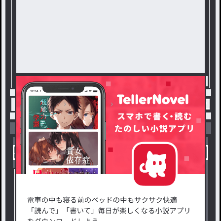
トップ
ゆあえと
あの日の"嘘"が本当に＿。 / 
小説を探す
ジャンルから探す
新着小説一覧
恋愛・ロマンス
タグ一覧
ロマンスファンタジー
小説コンテスト応募・公募
ファンタジー・異世界・SF
出版・メディアミックス作品
ホラー・ミステリー