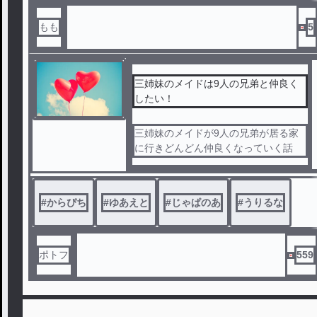
もも
5
三姉妹のメイドは9人の兄弟と仲良く
したい！
三姉妹のメイドが9人の兄弟が居る家
に行きどんどん仲良くなっていく話
#
からぴち
#
ゆあえと
#
じゃぱのあ
#
うりるな
ポトフ
559