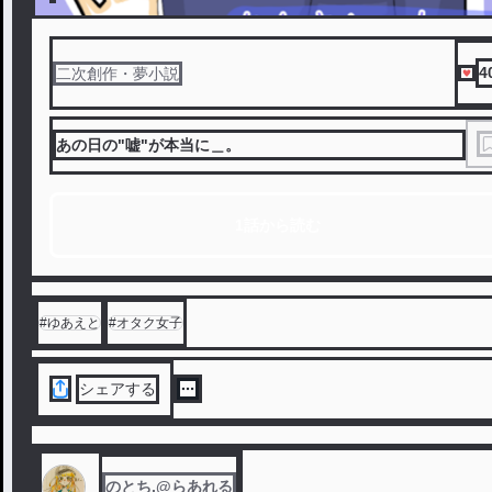
4
二次創作・夢小説
あの日の"嘘"が本当に＿。
1話から読む
#
ゆあえと
#
オタク女子
シェアする
のとち.@らあれる