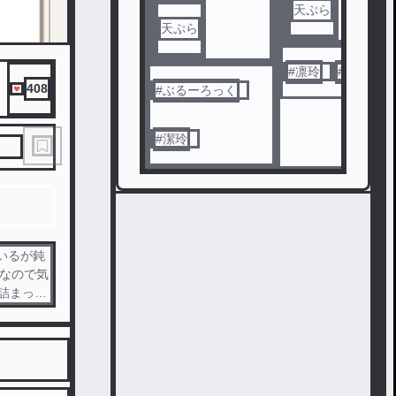
天ぷら
天ぷら
#
凛玲
#
BL？
408
#
ぶるーろっく
#
潔玲
いるが鈍
なので気
詰まって