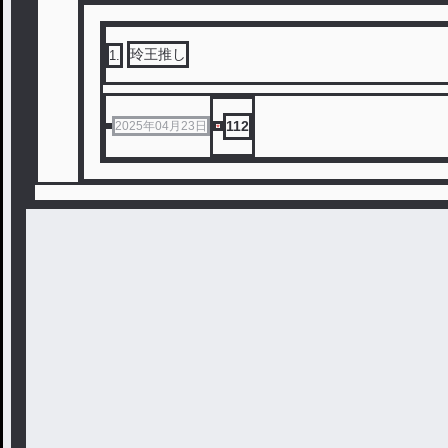
玲王推し
1
.
112
2025年04月23日