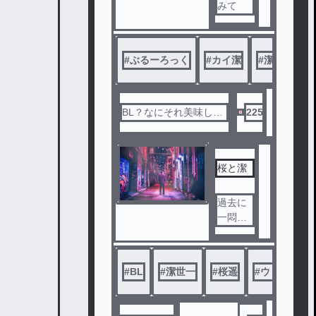
アイド
みて
ル?!
#
ぶるーろっく
#
カイ潔
#
潔総受け
BL？なにそれ美味しい
225
の？
桜と潔
過去に
一悶着
あった
潔世一
と桜遥
#
BL
#
潔世一
#
桜遥
#
ウィンブレ
の話で
す。
クロス