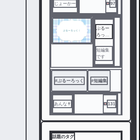
オーバ
じょーかー
97
ーなく
せに桜
が潔に
ぶるー
恋愛感
ろっく
情抱い
！
てる自
己中展
短編集
開です
です
。地雷
さんは
お控え
#
ぶるーろっく
#
短編集
くださ
い。
あんな✝
131
話題のタグ