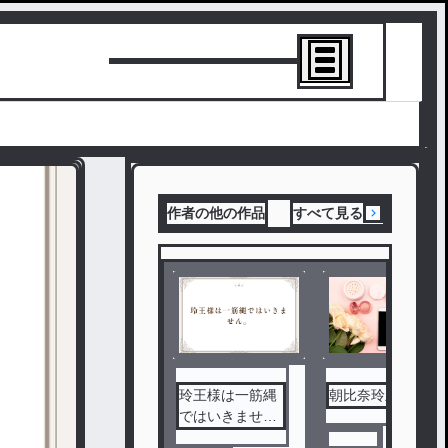
トーリーを書
作者の他の作品
すべて見る
玲王様は一筋縄
朝比奈玲王
ではいきませ
ん。