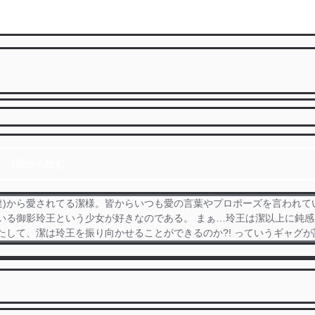
1話から読む
達)から愛されてる潔様。皆からいつも愛の言葉やプロポーズを言われて
いる御影玲王という少女が好きなのである。 まぁ…玲王は潔以上に鈍感
して、潔は玲王を振り向かせることができるのか?! っていうギャグが