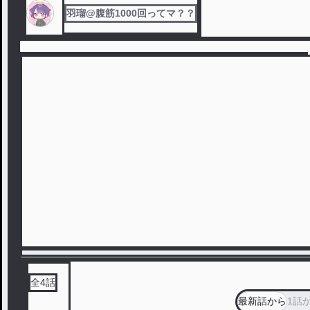
羽瑠@腹筋1000回ってマ？？
全
4
話
最新話から
1話