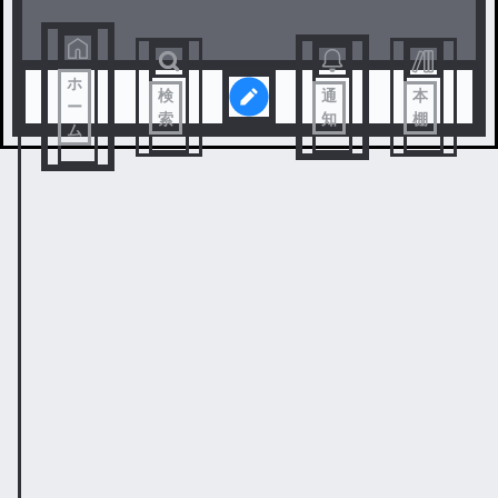
ホ
検
通
本
ー
索
知
棚
ム