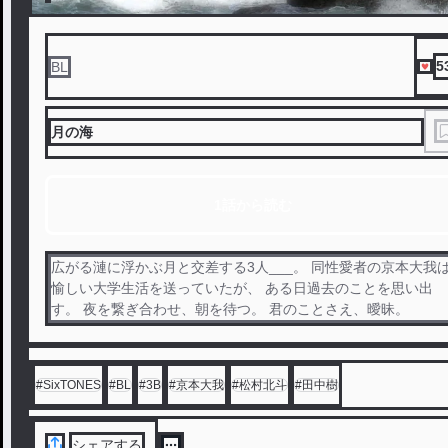
5
BL
月の海
1話から読む
広がる漣に浮かぶ月と交差する3人___。 同性愛者の京本大我は
愉しい大学生活を送っていたが、 ある日過去のことを思い出
す。 夜を繋ぎ合わせ、朝を待つ。 君のことさえ、曖昧。
#
SixTONES
#
BL
#
3B
#
京本大我
#
松村北斗
#
田中樹
シェアする