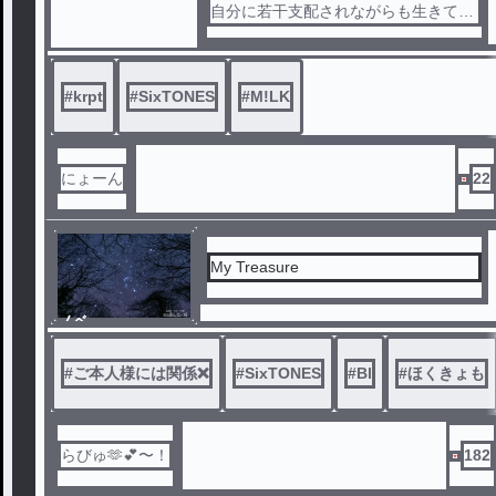
自分に若干支配されながらも生きてい
る。それに様々な任務がのしかかる。
#
krpt
#
SixTONES
#
M!LK
にょーん
22
My Treasure
ノベ
ル
#
ご本人様には関係❌
#
SixTONES
#
Bl
#
ほくきょも
らびゅ🫶💕〜！
182