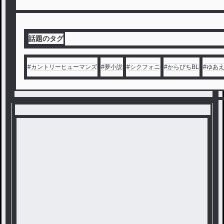
話題のタグ
#
カントリーヒューマンズ
#
夢小説
#
シクフォニ
#
からぴちBL
#
ゆあ