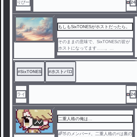
りぴー
24
もしもSixTONESがホストだったら。
そのままの意味で、SixTONESの皆が
ホストになってます……。
コメントで指名できるよ。!!
#
SixTONES
#
ホストパロ
ライ
24
二重人格の俺は…
🌈🍑のメンバー⚡️。二重人格の⚡️は裏の