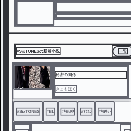
#SixTONESの新着小説
一覧
秘密の関係
ノベ
きょもほく
ル
#
SixTONES
#
BL
#
ｷｮﾓﾎｸ
#
ﾏﾂﾑﾗ
#
ｷｮｳﾓﾄ