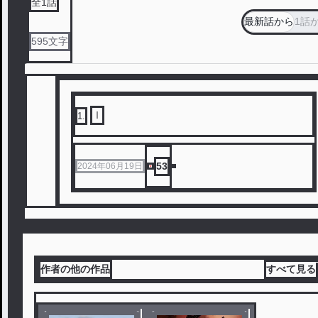
全
1
話
最新話から
1話
595
文字
Ⅰ
1
.
53
2024年06月19日
作者の他の作品
すべて見る