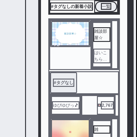
#タグなしの新着小説
一覧
雑談部
屋☆
ノベ
ル
はいこ
ちら重
要なお
知らせ
ってい
#
タグなし
うやつ
から雑
談部屋
に生ま
ゆぴゆぴっ🎵
2,767
れ変わ
りまし
たわ☆
雑
みんな
で絡ん