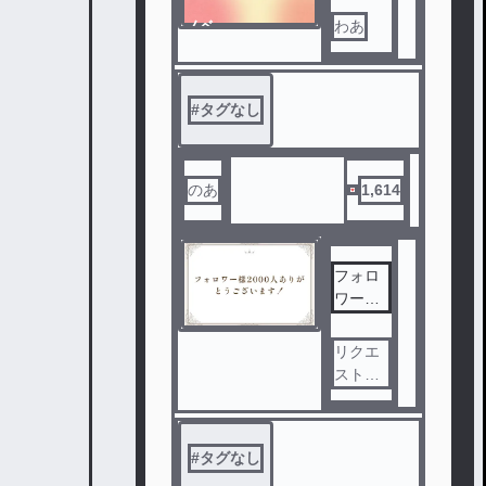
で絡み
ノベ
わあ
まくる
ル
雑談部
屋です
#
タグなし
のあ
1,614
フォロ
ワー様2
000人
ありが
リクエ
とうご
スト待
ざいま
ってま
す！
す！！
#
タグなし