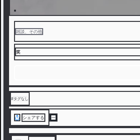
雑談、その他
笑
#
タグなし
シェアする