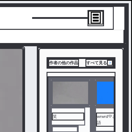
トーリーを書
作者の他の作品
すべて見る
笑
wrwrd💛さん物
語