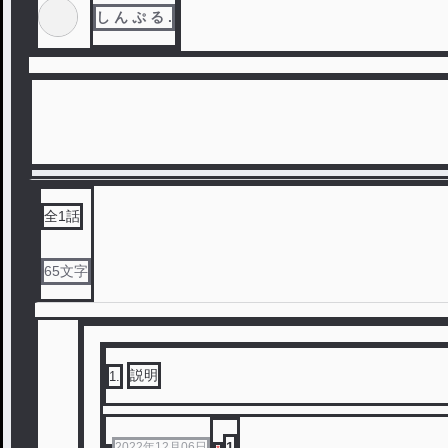
し ん ぷ る .
全
1
話
65
文字
説明
1
.
1
2022年12月06日