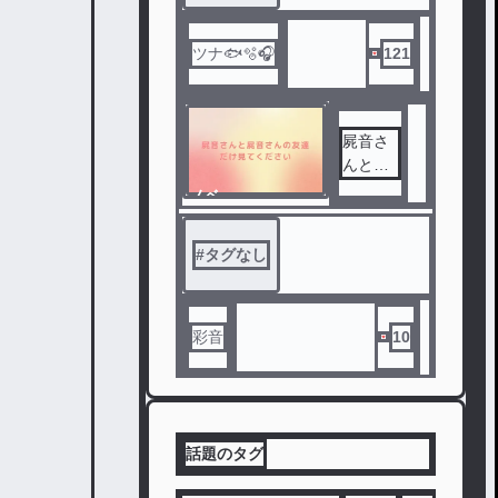
〜リク
エスト
〜
ツナ🐟🫧🎧
121
日本受
けの監
禁小説
屍音さ
日本愛
んと屍
されで
音さん
日本が
ノベ
の友達
色んな
ル
だけ見
国の家
#
タグなし
てくだ
に行く
さい
パラ日
帝の絵(
カプ×)
彩音
10
スイ日
の絵(カ
プ)
台日の
絵(カプ
話題のタグ
×)
ドイ日