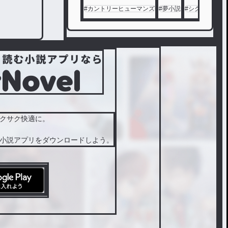
の小説
#
カントリーヒューマンズ
#
夢小説
#
シクフォニ
#
東アジ
アの絵
クサク快適に。
小説アプリをダウンロードしよう。