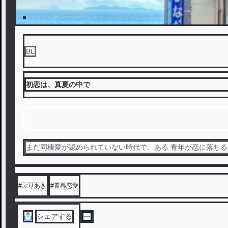
BL
初恋は、真夏の中で
まだ同棲愛が認められていない時代で、ある 青年が恋に落ちる
#
ぷりあき
#
青春恋愛
シェアする