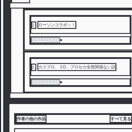
ローソンコラボ～！
2
.
2024年03月20日
カスプロ、３D，プロセカ全然関係ない話
1
.
2024年03月04日
作者の他の作品
すべて見る