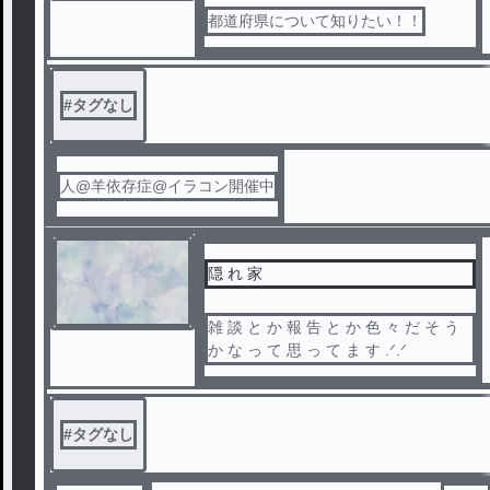
都道府県について知りたい！！
#
タグなし
人@羊依存症@イラコン開催中
隠 れ 家
雑 談 と か 報 告 と か 色 々 だ そ う
#
タグなし