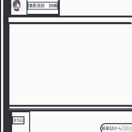
瀬星流技 詩織
全
5
話
最新話から
1話