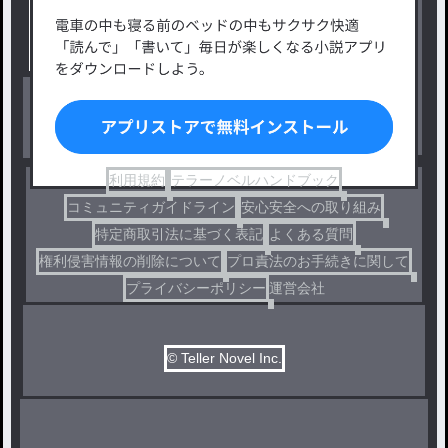
タグ一覧
ロマンスファンタジー
小説コンテスト応募・公募
ファンタジー・異世界・SF
出版・メディアミックス作品
ホラー・ミステリー
BL
ドラマ
コメディ
利用規約
テラーノベルハンドブック
コミュニティガイドライン
安心安全への取り組み
特定商取引法に基づく表記
よくある質問
権利侵害情報の削除について
プロ責法のお手続きに関して
プライバシーポリシー
運営会社
© Teller Novel Inc.