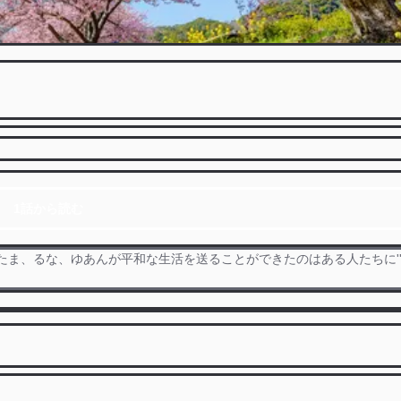
1話から読む
ま、るな、ゆあんが平和な生活を送ることができたのはある人たちに'