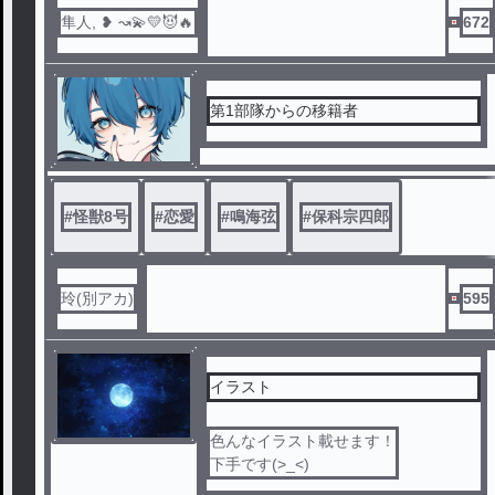
隼人, ❥ ↝💫💛😈🔥
672
第1部隊からの移籍者
#
怪獣8号
#
恋愛
#
鳴海弦
#
保科宗四郎
玲(別アカ)
595
イラスト
色んなイラスト載せます！
下手です(>_<)