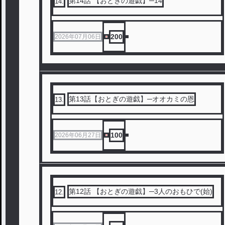
第14話 【おとぎの遊戯】─14
14
.
200
2026年07月06日
第13話【おとぎの遊戯】─オオカミの恩
13
.
100
2026年06月27日
第12話 【おとぎの遊戯】─3人のおもひで(始)
12
.