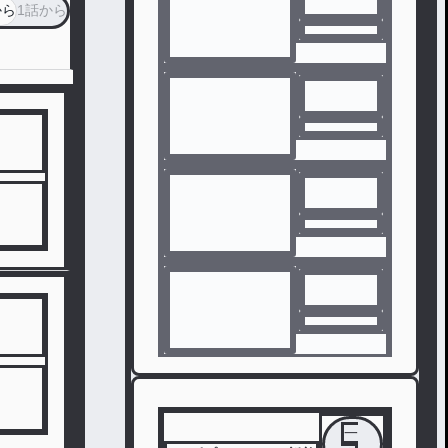
から
1話から
一