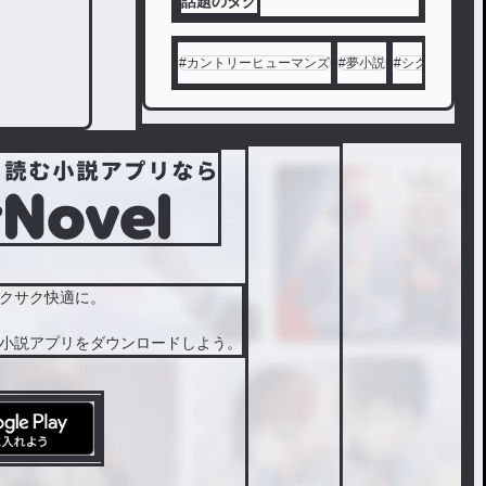
話題のタグ
#
カントリーヒューマンズ
#
夢小説
#
シクフォニ
#
クサク快適に。
小説アプリをダウンロードしよう。