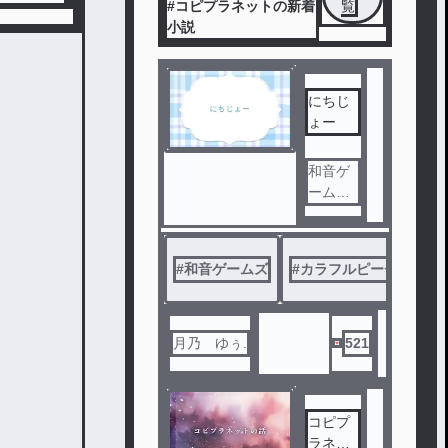
#コピプラネットの新着
覧
小説
にちじ
ょー
和音ゲ
ームズ
とコピ
プラネ
ットと
#
和音ゲームズ
#
カラフルピーチ女子組
カラフ
ルピー
チの女
子組と
月乃 ゆぅ.
521
すとぷ
りメン
バー二
コピプ
人がコ
ラネッ
ラボで