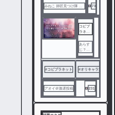
みねこ 師匠見つけ隊 猫
73
化中
コピプ
ラネッ
ト(のほ
ほんと
あらす
した感
じ？そ
じで皆
れなら
と遊ぶ
確かク
感じで
ロエが
#
コピプラネット
#
す)
オリキャラ注意⚠️
破壊し
たよ☆
アオイ＠激遅投稿
231