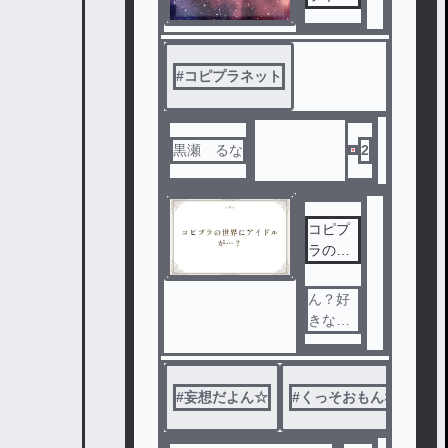
トの話
シェア
ハウス
したお
#
コピプラネット
話でー
す☆
黒瀬 るな
2
コピプ
ラの世
界にア
イドル
ん？好
が…？
きな物
と好き
な物の
コラボ
#
妄想だよん☆
#
くっそおもんない
#
♡((き
も