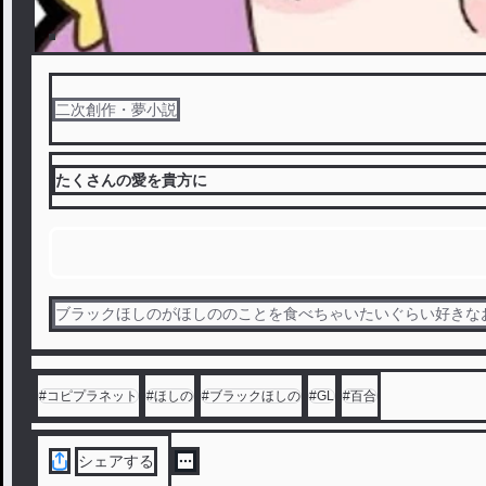
二次創作・夢小説
たくさんの愛を貴方に
ブラックほしのがほしののことを食べちゃいたいぐらい好きな
#
コピプラネット
#
ほしの
#
ブラックほしの
#
GL
#
百合
シェアする