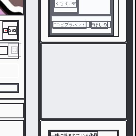
くもり . 🩶
#
コピプラネット
#
ほしの
363
一緒に読まれている作品