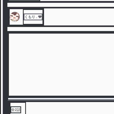
くもり . 🩶
全
2
話