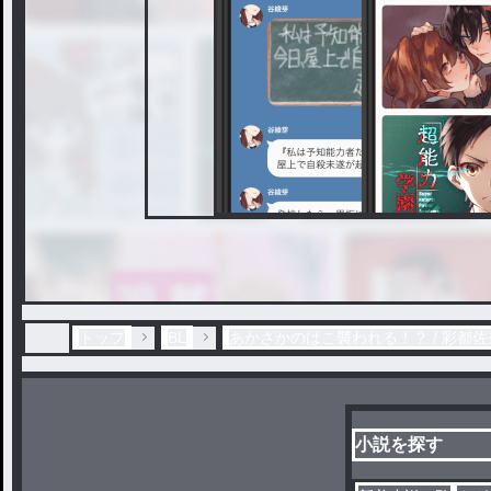
トップ
BL
あかさかのはこ襲われる！？ / 彩都
小説を探す