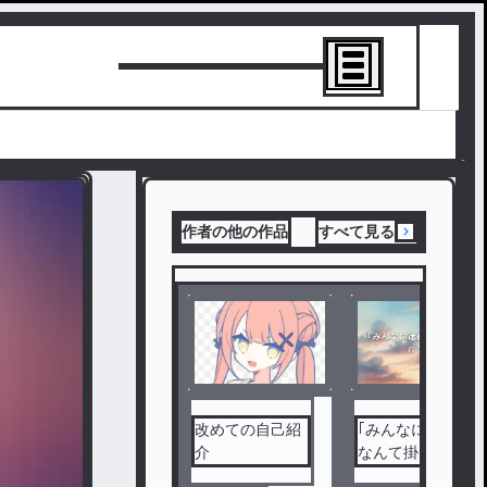
トーリーを書
作者の他の作品
すべて見る
改めての自己紹
｢みんなに迷惑
介
なんて掛けられ
ない｣