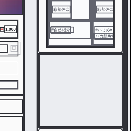
彩都佐奈
彩都佐奈
1,000
#
自己紹介
#
いじめ#トリプル
バカ組#ゆる留年組