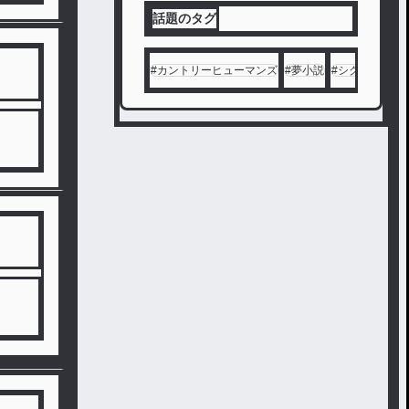
話題のタグ
#
カントリーヒューマンズ
#
夢小説
#
シクフォニ
#