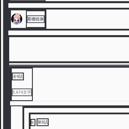
彩都佐奈
全
9
話
5,674
文字
第9話
9
.