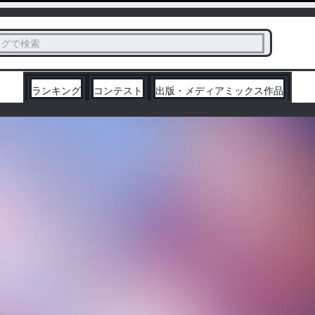
ス
タグで検索
く
ランキング
コンテスト
出版・メディアミックス作品