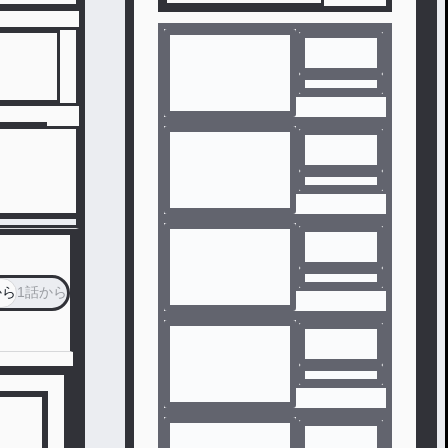
から
1話から