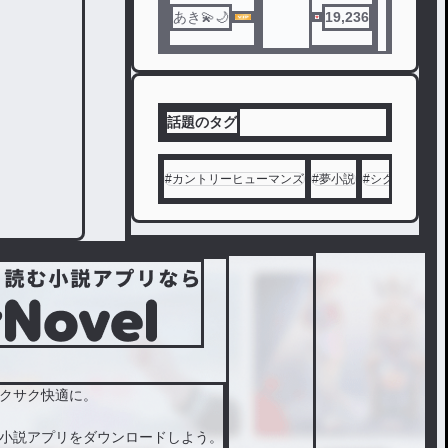
て楽し
あき💫🌙
19,236
んでく
ださい
。
話題のタグ
#
カントリーヒューマンズ
#
夢小説
#
シクフォニ
#
クサク快適に。
小説アプリをダウンロードしよう。