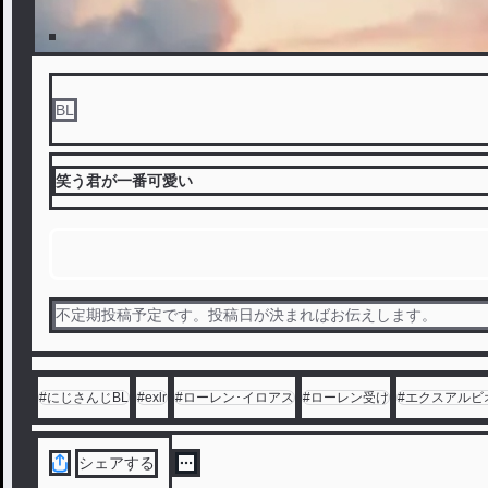
BL
笑う君が一番可愛い
不定期投稿予定です。投稿日が決まればお伝えします。
#
にじさんじBL
#
exlr
#
ローレン･イロアス
#
ローレン受け
#
エクスアルビ
シェアする