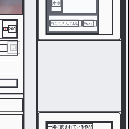
水樹
#
にじさんじBL
#
exlr
260
一緒に読まれている作品