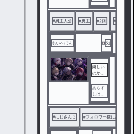
さい‼️
#
男主人公
#
男主
#
2j3j
#
にじさん
あいへぼん
51
楽しい
のかも
？この
世界
あらす
じは特
にあり
ません
！
#
にじさんじ
#
フォロワー様に感謝
#
とりあ
えず読
んでみ