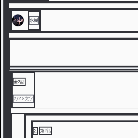
水樹
全
2
話
2,018
文字
第2話
2
.