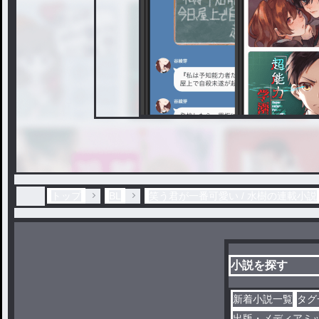
トップ
BL
笑う君が一番可愛い / 水樹の連載小説
小説を探す
新着小説一覧
タグ
出版・メディアミ