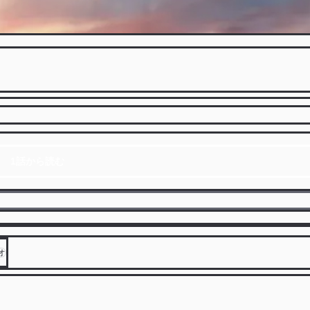
1話から読む
オ