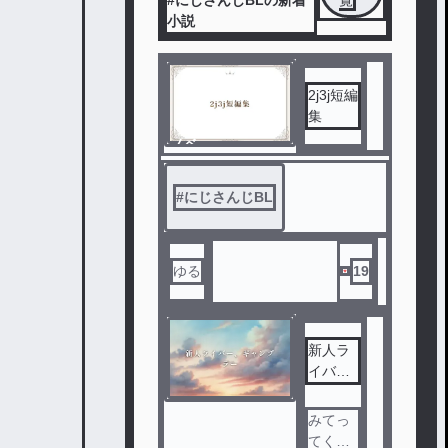
#にじさんじBLの新着
覧
小説
2j3j短編
集
ノベ
ル
#
にじさんじBL
ゆる
19
新人ラ
イバー
、ギャ
ンブラ
みてっ
ー
てくだ