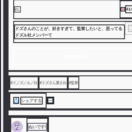
41
BL
ドズさんのことが、好きすぎて、監禁したいと、思ってる
ドズル社メンバーて
1話から読む
#
ド／ズ／ル／社
#
ドズさん愛され
#
監禁
シェアする
ぬいです!