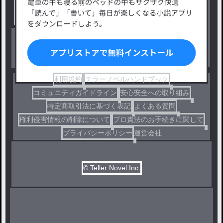
小説コンテスト応募・公募
ファンタジー・異世界・SF
出版・メディアミックス作品
ホラー・ミステリー
BL
ドラマ
コメディ
利用規約
テラーノベルハンドブック
コミュニティガイドライン
安心安全への取り組み
特定商取引法に基づく表記
よくある質問
権利侵害情報の削除について
プロ責法のお手続きに関して
プライバシーポリシー
運営会社
© Teller Novel Inc.