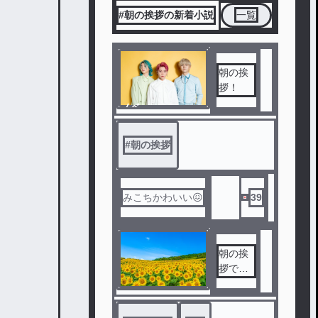
#朝の挨拶の新着小説
一覧
朝の挨
拶！
ノベ
ル
#
朝の挨拶
みこちかわいい😖
39
朝の挨
拶です(
*^^*)