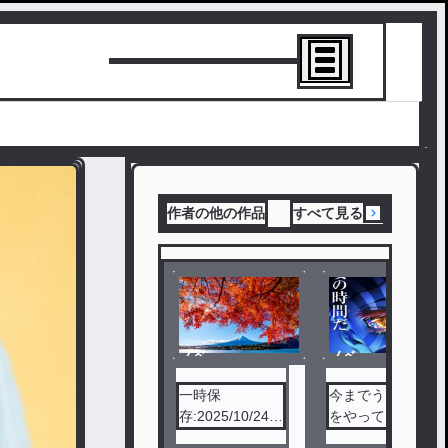
トーリーを書
作者の他の作品
すべて見る
ノベ
ノベ
ル
ル
一時保
今までうちが何
存:2025/10/24
をやっていた
14:45
か。