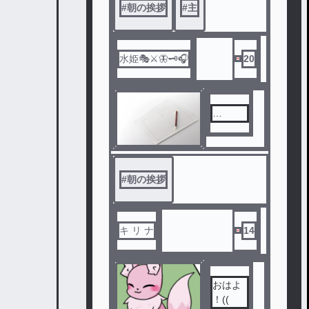
#
朝の挨拶
#
主
水姫🎭⚔️🦋🗝🎧
20
…
#
朝の挨拶
キ リ ナ
14
おはよ
！((