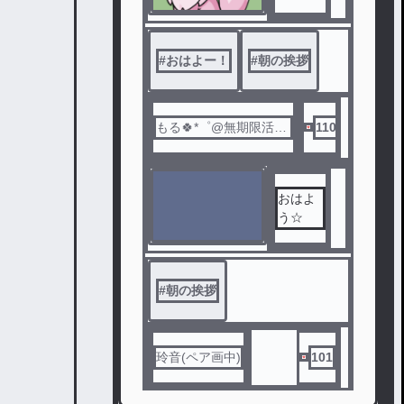
#
おはよー！
#
朝の挨拶
もる🍀*゜@無期限活動
110
休止。
おはよ
う☆
#
朝の挨拶
玲音(ペア画中)
101