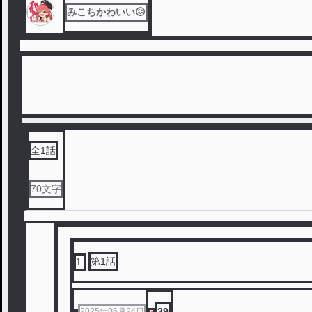
みこちかわいい😖
全
1
話
70
文字
第1話
1
.
39
2025年06月24日