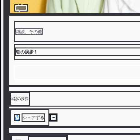
ノベ
ル
雑談、その他
朝の挨拶！
#
朝の挨拶
シェアする