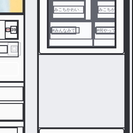
みこちかわいい
みこちかわいい
😖
😖
39
#
みんなみて
#
何やってたか