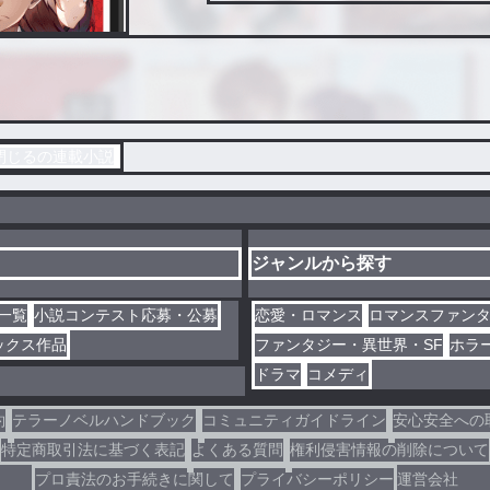
を閉じるの連載小説
ジャンルから探す
一覧
小説コンテスト応募・公募
恋愛・ロマンス
ロマンスファン
ックス作品
ファンタジー・異世界・SF
ホラ
ドラマ
コメディ
約
テラーノベルハンドブック
コミュニティガイドライン
安心安全への
特定商取引法に基づく表記
よくある質問
権利侵害情報の削除について
プロ責法のお手続きに関して
プライバシーポリシー
運営会社