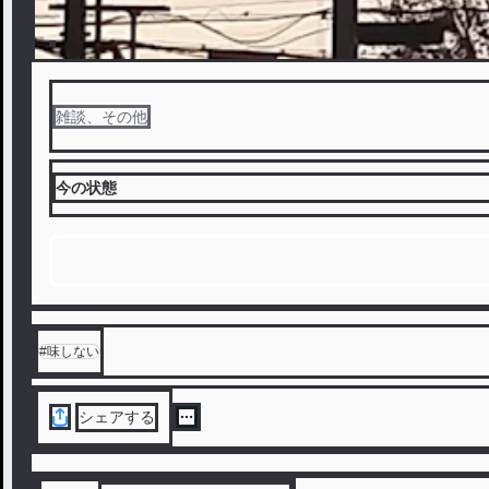
雑談、その他
今の状態
#
味しない
シェアする