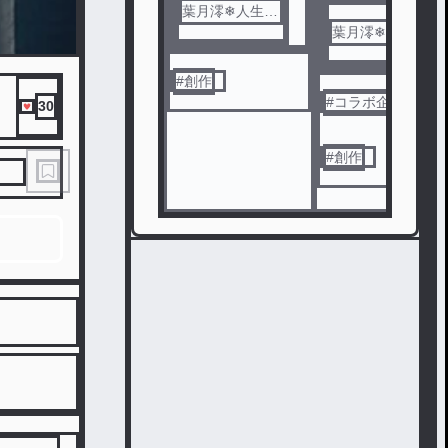
葉月澪❄人生の
幕を閉じる
葉月澪❄人生の
幕を閉じる
#
創作
#
コラボ企画
30
#
創作