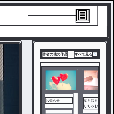
トーリーを書
作者の他の作品
すべて見る
お知らせ
葉月澪❄と雑談
しちゃお☆