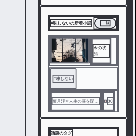
#味しないの新着小説
一覧
今の状
態
#
味しない
葉月澪❄人生の幕を閉じ
30
る
話題のタグ