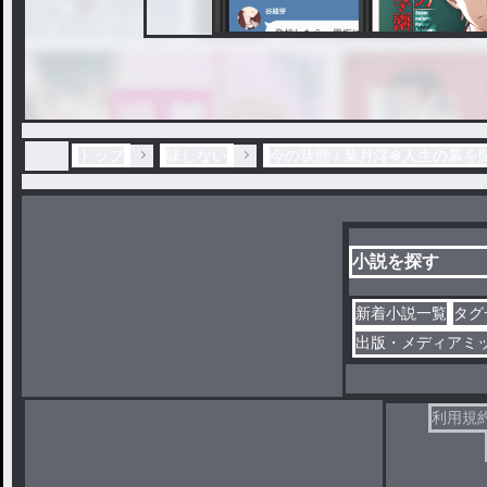
トップ
味しない
今の状態 / 葉月澪❄人生の幕
小説を探す
新着小説一覧
タグ
出版・メディアミ
利用規