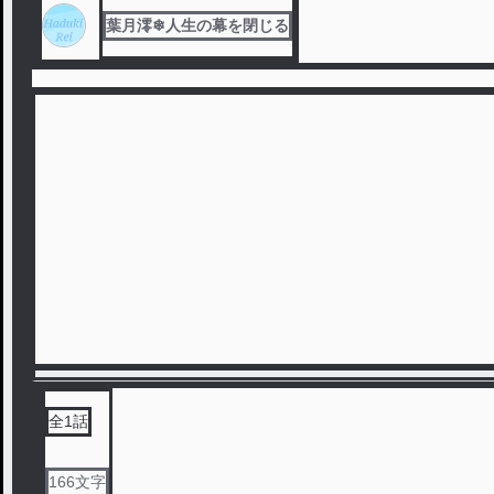
葉月澪❄人生の幕を閉じる
全
1
話
166
文字