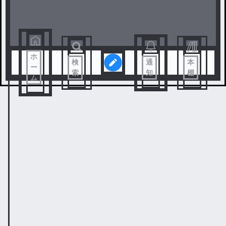
ホ
検
通
本
ー
索
知
棚
ム