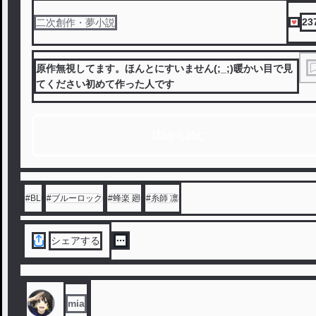
23
二次創作・夢小説
原作無視してます。ほんとにすいません(;_;)暖かい目で見
てください初めて作った人です
1話から読む
#
BL
#
ブルーロック
#
蜂楽 廻
#
糸師 凛
シェアする
mia