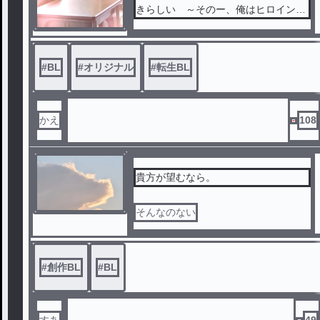
きらしい ～そのー、俺はヒロインと
結ばれてほしいんだが...～
#
BL
#
オリジナル
#
転生BL
かえ
108
貴方が望むなら。
そんなのない
#
創作BL
#
BL