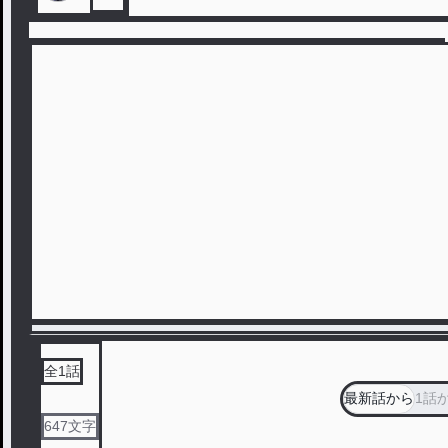
全
1
話
最新話から
1話
647
文字