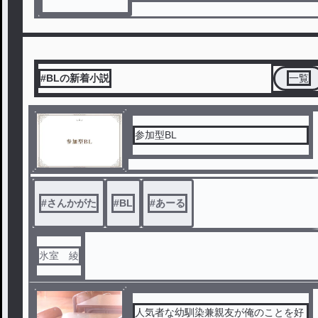
#BLの新着小説
一覧
参加型BL
#
さんかがた
#
BL
#
あーる
氷室 綾
人気者な幼馴染兼親友が俺のことを好