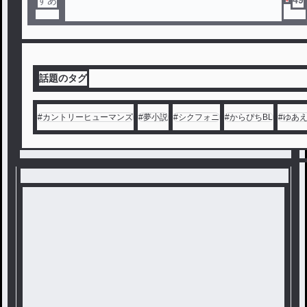
すあ
49
話題のタグ
#
カントリーヒューマンズ
#
夢小説
#
シクフォニ
#
からぴちBL
#
ゆあ