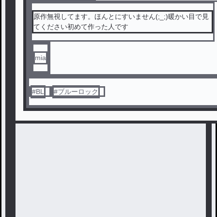
原作無視してます。ほんとにすいません(;_;)暖かい目で見
てください初めて作った人です
mia
#
BL
#
ブルーロック