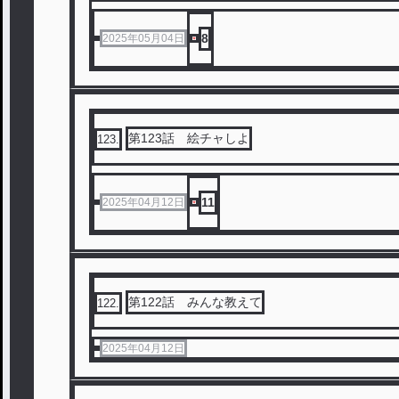
8
2025年05月04日
第123話 絵チャしよ
123
.
11
2025年04月12日
第122話 みんな教えて
122
.
2025年04月12日