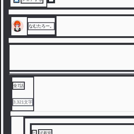
なむたろー。
全
7
話
3,321
文字
試着室
7
.