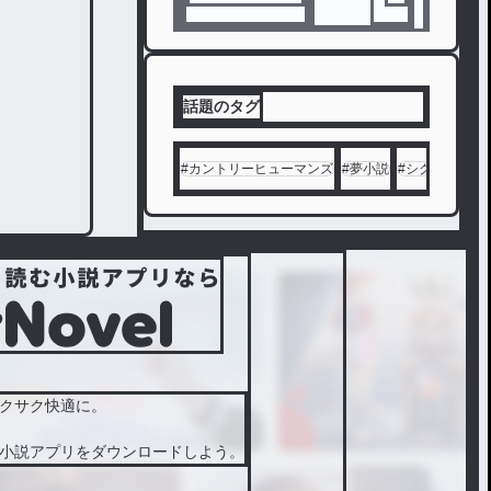
たら嬉し
い"(∩>ω<
∩)"
話題のタグ
#
カントリーヒューマンズ
#
夢小説
#
シクフォニ
#
クサク快適に。
小説アプリをダウンロードしよう。