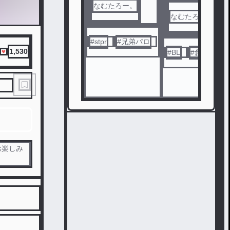
なむたろー。
なむたろー。
#
stpr
#
兄弟パロ
1,530
#
BL
#
創作
お楽しみ