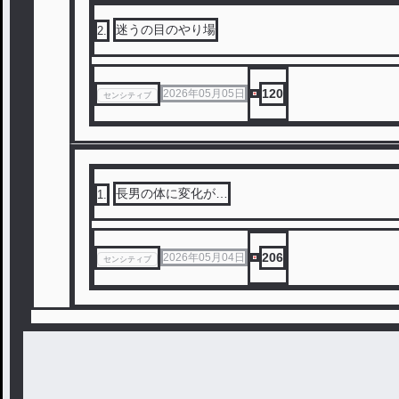
迷うの目のやり場
2
.
120
2026年05月05日
センシティブ
長男の体に変化が…
1
.
206
2026年05月04日
センシティブ