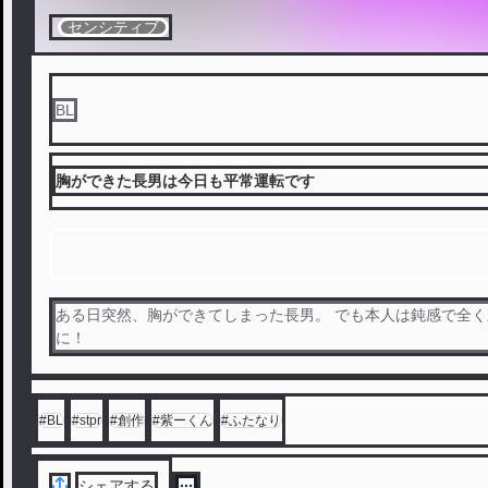
センシティブ
BL
胸ができた長男は今日も平常運転です
ある日突然、胸ができてしまった長男。 でも本人は鈍感で全
に！
#
BL
#
stpr
#
創作
#
紫ーくん
#
ふたなり
シェアする