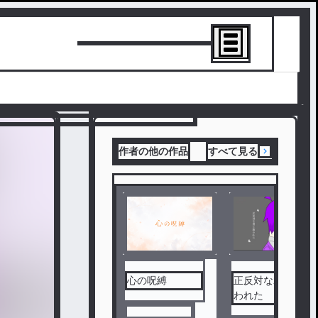
トーリーを書
作者の他の作品
すべて見る
心の呪縛
正反対な君に救
われた