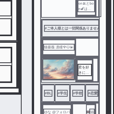
on🍌とbo
n🍆は狐
烏猫神社
に声の主
達を___
#
ご本人様とは一切関係ありません
#
ぼ
と____、
____を拾
い、、、
ハイキュ
猫薔薇 凛瞳🌹🐱💫
ー×ドズ
ル社
地雷さん
君を好
と純粋ち
きにな
ゃんは回
るなん
れ右！
て
見た人は
いいね1
#
BL
#
学生
#
学校
#
恋愛
#
恋
タップで
もいいか
らして行
ってくれ
ゆな @フォロバ
11