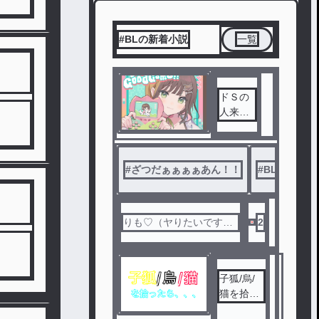
#BLの新着小説
一覧
ドＳの
人来て
ねッ！
（ヤる
の♡！
#
ざつだぁぁぁぁあん！！
#
BL
#
ふ
りも♡（ヤりたいです
2
♡）
子狐/烏/
猫を拾っ
たら、、