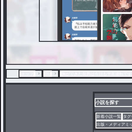
トップ
BL
胸ができた長男は今日も平常運転です 
小説を探す
新着小説一覧
タグ
出版・メディアミ