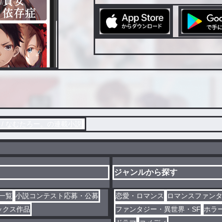
/ なむたろー。の連載小説
ジャンルから探す
一覧
小説コンテスト応募・公募
恋愛・ロマンス
ロマンスファン
ックス作品
ファンタジー・異世界・SF
ホラ