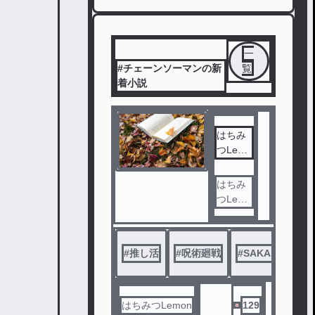
一
#チェーンソーマンの新
覧
着小説
はちみ
つLemo
nの推し
活定期
はちみ
つLemo
nの日常
的な推
し活を
#
推し活
#
呪術廻戦
#
SAKAMOTO D
書くよ
！
みんな
語りあ
はちみつLemon
129