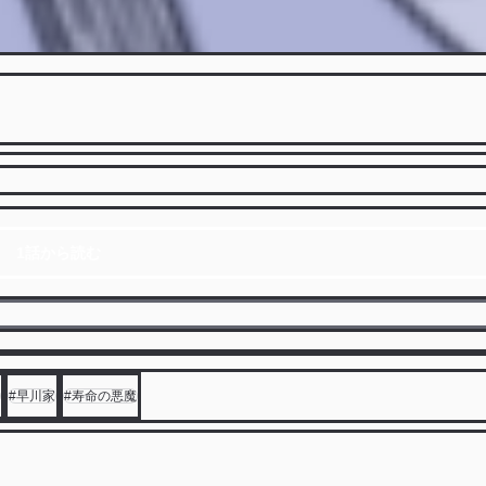
1話から読む
#
早川家
#
寿命の悪魔