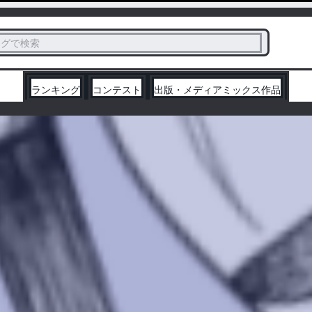
ス
タグで検索
く
ランキング
コンテスト
出版・メディアミックス作品