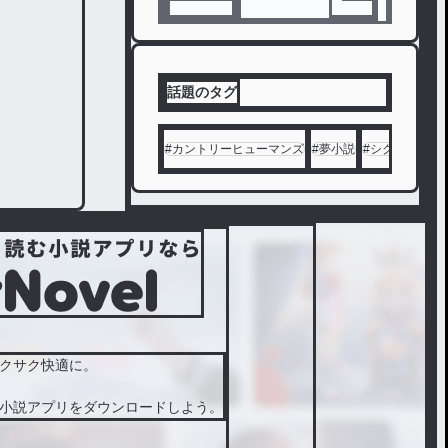
話題のタグ
#
カントリーヒューマンズ
#
夢小説
#
シクフォニ
#
クサク快適に。
小説アプリをダウンロードしよう。