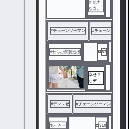
静かに
無気力
目を閉
な寿命
じた。
の悪魔
。居候
するの
#
チェーンソーマン
#
チェーンソーマン
は早川
家。#ハ
ッピー
エンド
#わらび餅製造機
57
幸せ？
なデン
レゼ
#
デンレゼ
#
チェーンソーマン
#
レゼ
あっきー
919