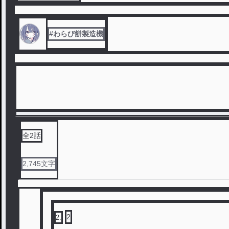
#わらび餅製造機
全
2
話
2,745
文字
2
2
.