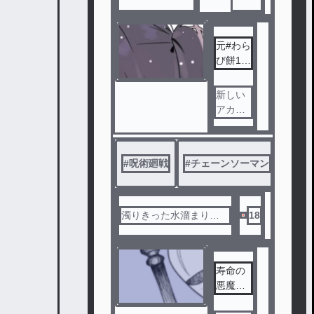
おう！
元#わら
び餅11
21
新しい
アカウ
ントた
てまし
た☆
#
呪術廻戦
#
チェーンソーマン
#
ハン
濁りきった水溜まり
18
#1121
寿命の
悪魔は
その日