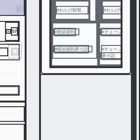
活事務員は呪術
高専で幸せを掴
#わらび餅製造
#わらび餅製造
みたい~
機
機
57
#
呪術廻戦
#
チェーンソーマン
#
呪術廻戦夢小説
#
チェーンソーマン
夢小説