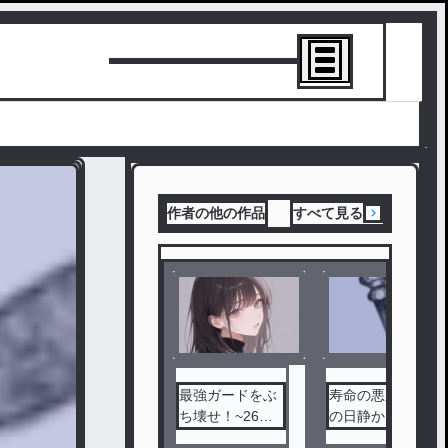
トーリーを書
作者の他の作品
すべて見る
最強ガードをぶ
寿命の悪魔はそ
ち壊せ！~26
の日静かに目を
歳、未経験、婚
閉じた。