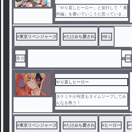
「やり直しヒーロー」と並行して『 番
外編』を書いていこうと思っています
ぜひ呼んでください！！
#
東京リベンジャーズ
#
たけみち愛され
#
B L
香月
38
やり直しヒーロー
タケミチが何度もタイムリープしてみ
んなを救う！
#
東京リベンジャーズ
#
たけみち愛され
#
ヒーロー
#