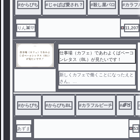
#
からぴち
#
じゃぱぱ愛され？
#
殺し屋パロ
#
カラフ
りん👾💛
11,207
仕事場（カフェ）であわよくばベーコ
ンレタス（BL）が見たいです！
新しくカフェで働くことになったえと
さん。
あわよくば仕事場でもBLが見たいなぁ
〜！！
からぴちのカフェパロです！
#
からぴち
#
からぴちBL
#
カラフルピーチ
#
🌈🍑
あずま
53