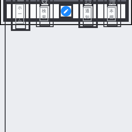
ホ
検
通
本
ー
索
知
棚
ム