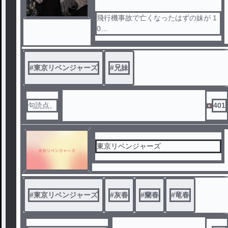
飛行機事故で亡くなったはずの妹が 1
0
年 振りに帰ってきて…
#
東京リベンジャーズ
#
兄妹
句読点。
401
東京リベンジャーズ
#
東京リベンジャーズ
#
灰春
#
蘭春
#
竜春