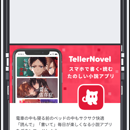
トップ
夢小説
1番の宝物 / もも🍑@投稿スタ
小説を探す
ジャンルから探す
新着小説一覧
恋愛・ロマンス
タグ一覧
ロマンスファンタジー
小説コンテスト応募・公募
ファンタジー・異世界・SF
出版・メディアミックス作品
ホラー・ミステリー