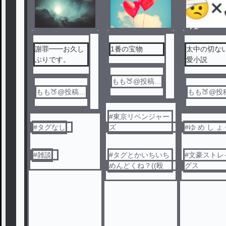
ノベ
ル
謝罪━━お久し
1番の宝物
太中の切な
ぶりです。
愛小説
もも🍑@投稿ス
もも🍑@投稿ス
タート！！
もも🍑@投
タート！！
タート！！
#
東京リベンジャー
#
タグなし
ズ
#
ゆ め し ょ 
#
雑談
#
タグとかいちいち
#
文豪ストレ
めんどくね？((殴
グス