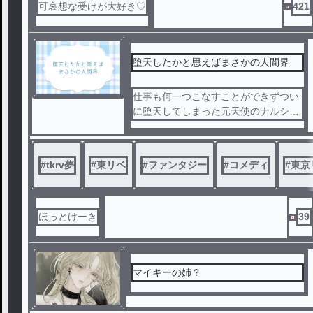
可哀想な受けが大好き♡
421
堕天したかと思えばまさかの人間界
仕事も何一つこなすことができずつい
に堕天してしまった元天使のナルシス
ト雅史。
人間界で途方にくれていた（本人は思
ってない）雅史はまさかの道で不良の
#
tkrv夢
#
東リベ
#
ファンタジー
#
コメディ
#
東京
佐野万次郎と花垣武道と出会ってしま
う────
ほっとけーき
39
マイキーの姉？