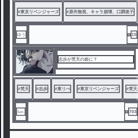
#
東京リベンジャーズ
#
原作無視、キャラ崩壊、口調迷子
ゆう
15
志歩が梵天の姫に？
#
梵天
#
志歩
#
東リべ
#
東京リベンジャーズ
#
梵天
𝑆𝑎𝑛.
703