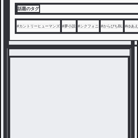
話題のタグ
#
カントリーヒューマンズ
#
夢小説
#
シクフォニ
#
からぴちBL
#
ゆあ