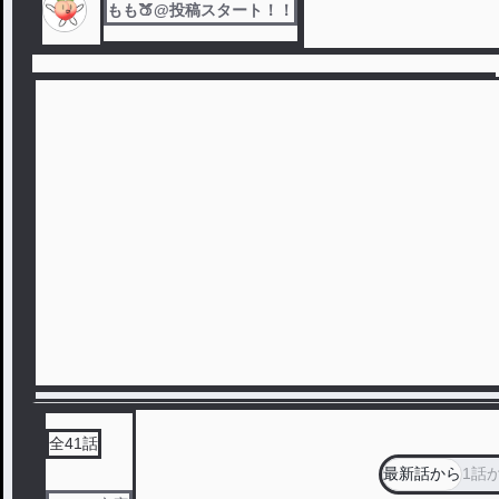
もも🍑@投稿スタート！！
全
41
話
最新話から
1話