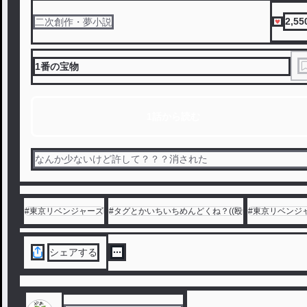
2,55
二次創作・夢小説
1番の宝物
1話から読む
なんか少ないけど許して？？？消された
#
東京リベンジャーズ
#
タグとかいちいちめんどくね？((殴
#
東京リベンジ
シェアする