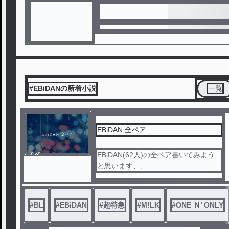
#EBiDANの新着小説
一覧
EBiDAN 全ペア
ノベ
EBiDAN(62人)の全ペア書いてみよう
ル
と思います、、
ペア数が多いので1ペア1話完結です！
#
BL
#
EBiDAN
#
超特急
#
M!LK
#
ONE Ｎ’ ONLY