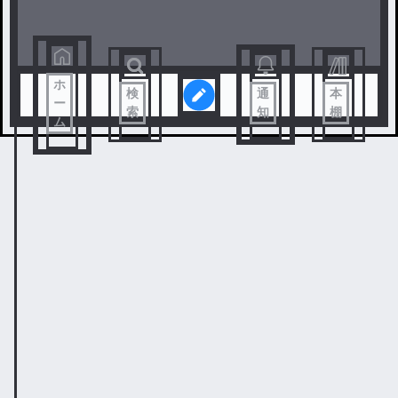
ホ
検
通
本
ー
索
知
棚
ム