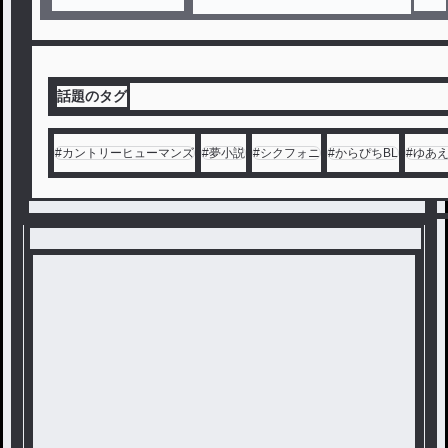
話題のタグ
#
カントリーヒューマンズ
#
夢小説
#
シクフォニ
#
からぴちBL
#
ゆあ