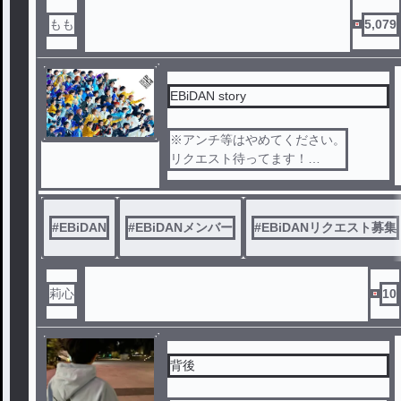
もも
5,079
EBiDAN story
※アンチ等はやめてください。
リクエスト待ってます！
EBiDAN縛り、EBiDANstory
#
EBiDAN
#
EBiDANメンバー
#
EBiDANリクエスト募集
莉心
10
背後