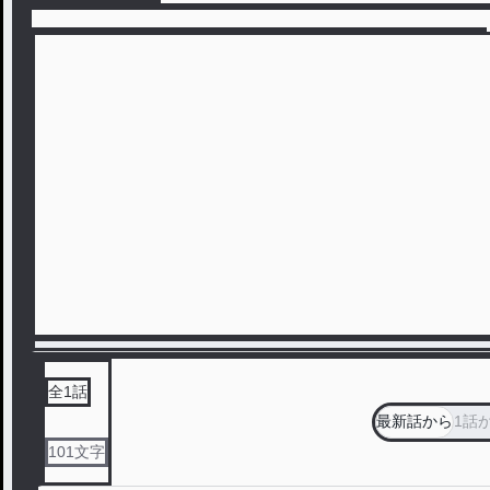
全
1
話
最新話から
1話
101
文字