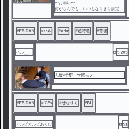
ノベ
〜お願い〜
ル
何がなんでも、いつもなりきり設定な
ので
ハルくんとかって呼んでください！！
#
EBiDAN
#
ハル
#
nrkr
#
超特急
#
背後
ハル__。
5,205
志賀×竹野 学園モノ
ノベ
ル
#
EBiDAN
#
ICEx
#
せなりく
#
BL
アルビカルビあくび
51