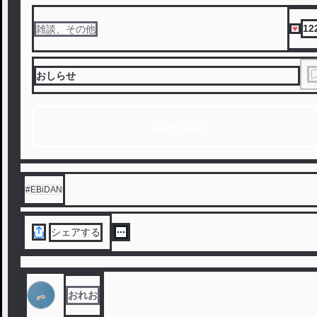
12
雑談、その他
おしらせ
1話から読む
#
EBiDAN
シェアする
おれお