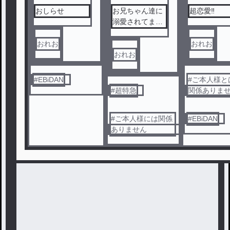
ル
おしらせ
お兄ちゃん達に
超恋愛‼️
溺愛されてま
す‼️
おれお
おれお
おれお
#
EBiDAN
#
ご本人様と
#
超特急
関係ありま
#
ご本人様には関係
#
EBiDAN
ありません