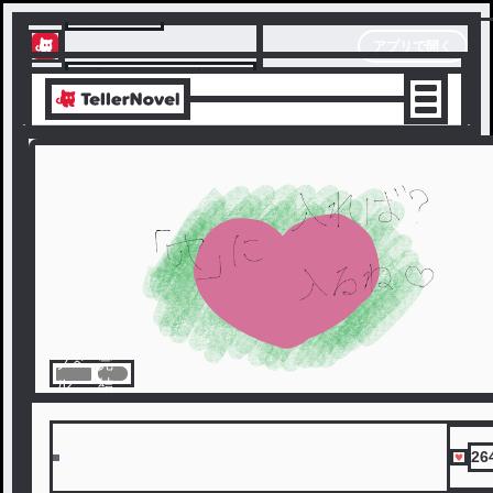
テラーノベル
アプリで開く
アプリでサクサク楽しめる
ノベ
完
ル
結
26