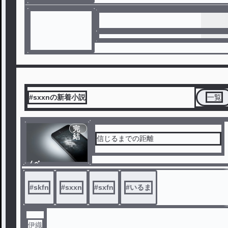
#sxxnの新着小説
一覧
完
結
信じるまでの距離
ノベ
ル
#
skfn
#
sxxn
#
sxfn
#
いるま
伊織