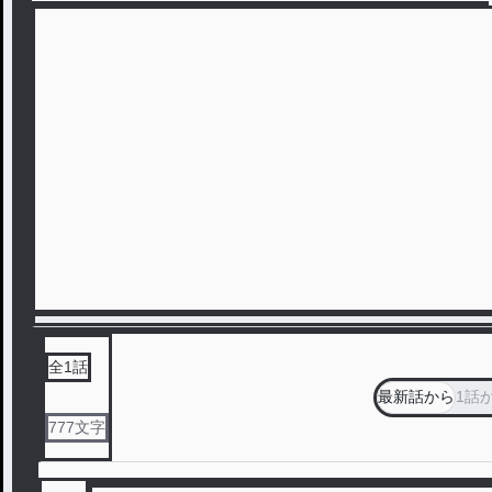
全
1
話
最新話から
1話
777
文字