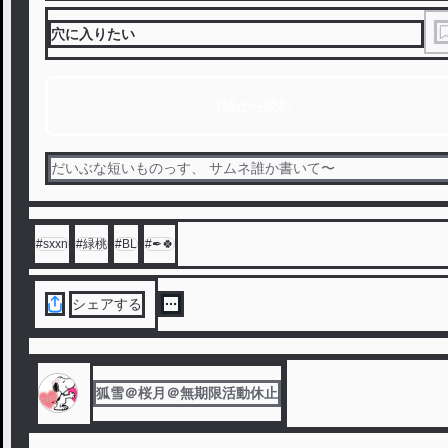
穴に入りたい
1話から読む
だいぶな短いものっす、 サムネ誰か書いて〜
#
sxxn
#
緑桃
#
BL
#
✒🍀
シェアする
狐雪＠桜月＠無期限活動休止