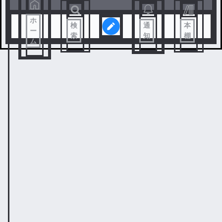
ホ
検
通
本
ー
索
知
棚
ム