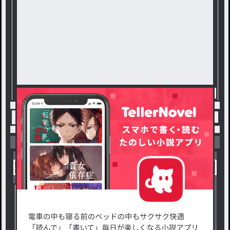
トップ
BL
穴に入りたい / 狐雪＠桜月＠無期限
小説を探す
ジャンルから探す
新着小説一覧
恋愛・ロマンス
タグ一覧
ロマンスファンタジー
小説コンテスト応募・公募
ファンタジー・異世界・SF