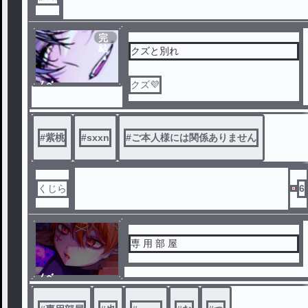
完
結
クズと別れ
ノベ
ル
#
紫桃
#
sxxn
#
ご本人様には関係ありません
くじら
6
専 用 部 屋
ノベ
ル