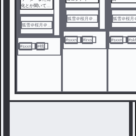
化とか聞いてま
せんが？
狐雪＠桜月＠無
狐雪＠桜月
狐雪＠桜月＠無
期限活動休止
期限活動休
期限活動休止
#
sxxn
#
irxs
#
sxxn
#
sk
#
sxxn
#
桃