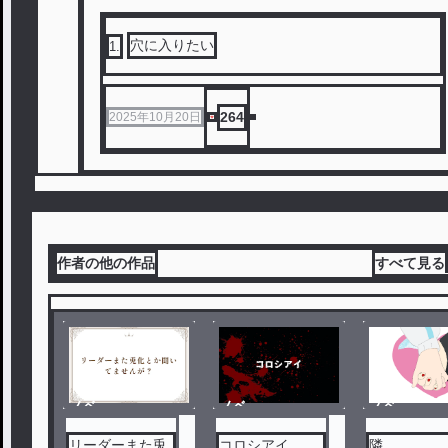
穴に入りたい
1
.
264
2025年10月20日
作者の他の作品
すべて見る
ノベ
ノベ
ノベ
ル
ル
ル
リーダーまた兎
コロシアイ
隣