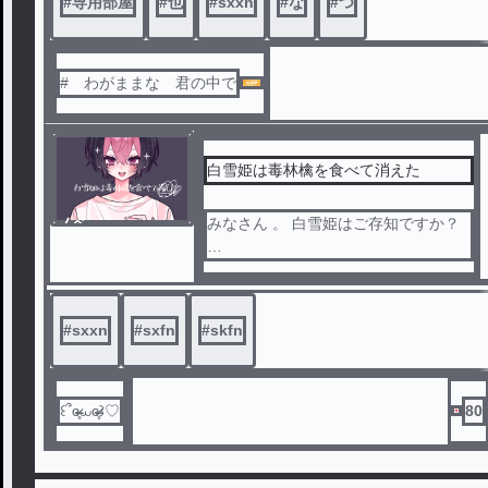
#
専用部屋
#
也
#
sxxn
#
な
#
つ
# わがままな 君の中で
白雪姫は毒林檎を食べて消えた
ノベ
みなさん 。 白雪姫はご存知ですか？
ル
白雪姫は毒林檎を食べて、深い眠りに
つき、王子様のキスで目を覚まして幸
せになる 。
#
sxxn
#
sxfn
#
skfn
この後の続きがあるのをみなさんは知
っていますか 。
꒰՞ɞ̴̶̷̥⩊ɞ̴̶̷̥꒱♡
80
白雪姫は毒林檎を食べされされた女王
様に復讐をする 。