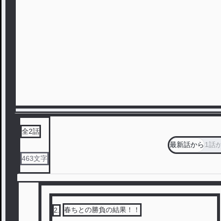
全
2
話
最新話から
1話
463
文字
春ちとの勝負の結果！！
2
.