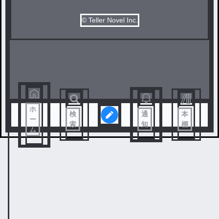
© Teller Novel Inc.
ホ
検
通
本
ー
索
知
棚
ム