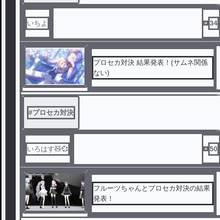
いちよ
34
プロセカ対決 結果発表！(サムネ関係
ない)
#
プロセカ対決
いろはす🧸💞
50
フルーツちゃんとプロセカ対決の結果
発表！