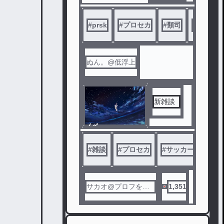
ドかも
…
#
prsk
#
プロセカ
#
類司
#
バット
下手くそ
、 キ
ャラ崩壊
ぬん。@低浮上
よければ
新雑談
見てほし
いな
ノベ
ル
#
雑談
#
プロセカ
#
サッカー
サカオ@プロフを見
1,351
ろ🫵