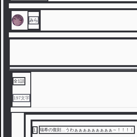
みら
全
1
話
197
文字
瑞希の復刻…うわぁぁぁぁぁぁぁぁぁ～！！！！
1
.