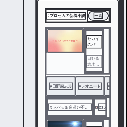
#プロセカの新着小説
一覧
セカイ
のバグ
で性転
換?!
日野森
志歩が
セカイ
のバグ
で男の
#
日野森志歩
#
レオニード
#
性転換
子にな
ってし
まうお
話！は
まぁべる🎀🤖🍜@不定
215
たして
期更新
！志歩
にはど