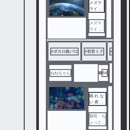
メズマ
んな難
ライザ
題が迫
ー夢小
ってく
説
るのか
メズマ
！
ライザ
ーを自
分なり
の解釈
#
ボカロ曲パロ
#
初音ミク
#
重音テト
で書い
てみま
した．
ねねちゃん
54
眠 れ な
い 夜 を
。
類司 ち
ょっとバ
ットエン