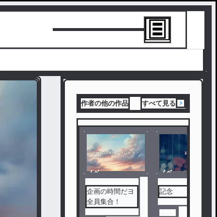
トーリーを書
作者の他の作品
すべて見る
ノベ
ノベ
ル
ル
企画の時間だヨ
記念
全員集合！