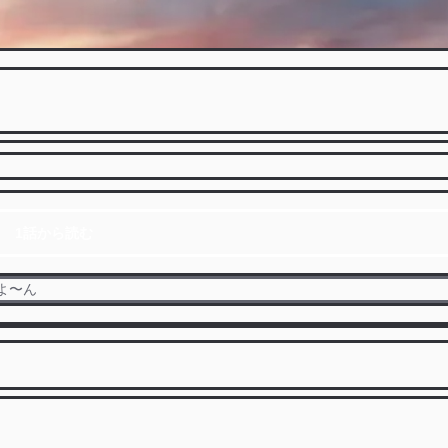
1話から読む
よ〜ん