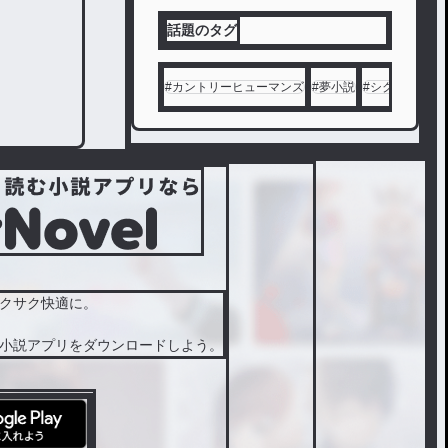
話題のタグ
#
カントリーヒューマンズ
#
夢小説
#
シクフォニ
#
クサク快適に。
小説アプリをダウンロードしよう。