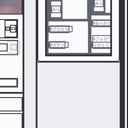
みら
みら
#
ありがとう
23
#
プロセカ
#
フォロワーさんあ
#
ガチャ
りがとう