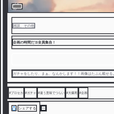
ノベ
ル
雑談、その他
企画の時間だヨ全員集合！
ガチャをしたり、まぁ、なんかします！！画像はたぶん載せる
#
プロセカ
#
ガチャ
#
違う意味でつらい
#
大爆死
#
企画
シェアする