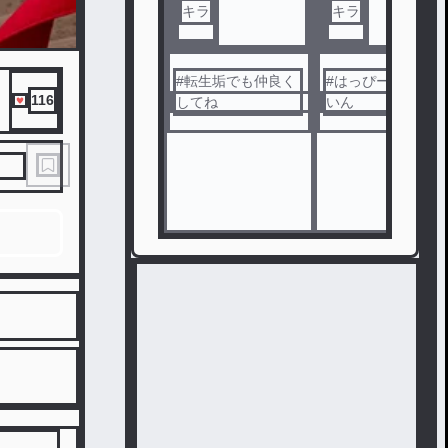
キラ
キラ
#
転生垢でも仲良く
#
はっぴーばれんた
116
してね
いん