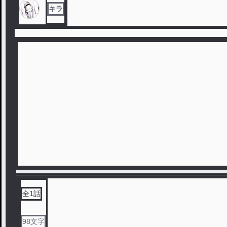
キラ
全
1
話
98
文字