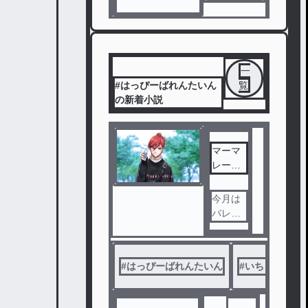
一
#はっぴーばれんたいん
覧
の新着小説
マーマ
レード
🍊から
のバレ
今月は
ンタイ
バレン
ン！
タイン
がある
！！っ
#
はっぴーばれんたいん
#
いちゃいちゃ
てこと
でブル
ーロッ