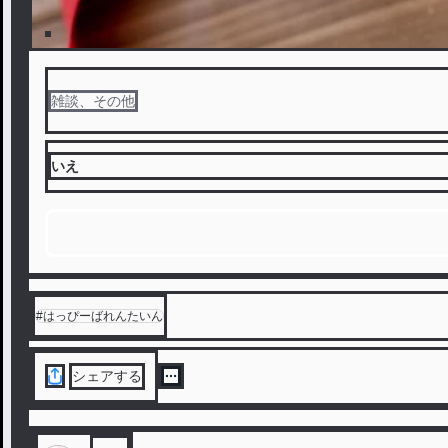
雑談、その他
いえ
#
はっぴーばれんたいん
シェアする