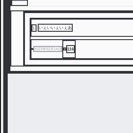
いぇいいぇいぇあ
1
.
116
2023年02月14日