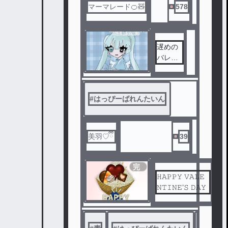
クの色
マーマレード🍊🧸
578
んなカ
プにイ
チャイ
遅めの
チャし
バレン
てもら
タイン
いまし
投稿！
た！1話
🫶🫶
完結の
#
はっぴーばれんたいん
やつで
す！ど
んどん
リクエ
美羽♡ྀི
39
ストし
ちゃっ
てくだ
完
結
さい！
𝙷𝙰𝙿𝙿𝚈 𝚅𝙰𝙻𝙴
！
𝙽𝚃𝙸𝙽𝙴’𝚂 𝙳𝙰𝚈