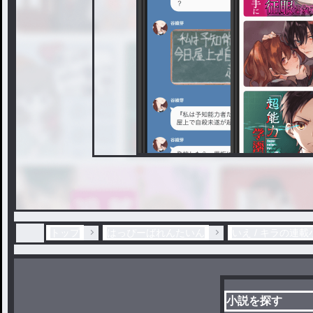
トップ
はっぴーばれんたいん
いえ / キラの連載
小説を探す