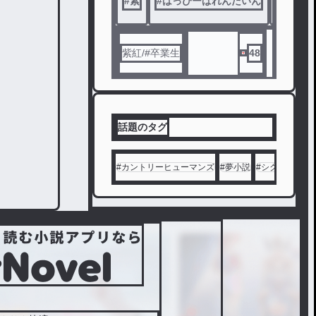
#
素
#
はっぴーばれんたいん
#
平気な
紫紅/#卒業生
48
話題のタグ
#
カントリーヒューマンズ
#
夢小説
#
シクフォニ
#