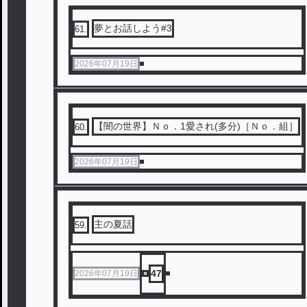
夢とお話しよう#3
61
.
2026年07月19日
【闇の世界】Ｎｏ．1愛され(多分)［Ｎｏ．組］
60
.
2026年07月19日
主の夏話
59
.
47
2026年07月19日