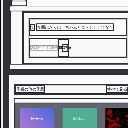
今回ばかりは、ちゃんとコメントしてな？
1
.
37
2022年04月29日
作者の他の作品
すべて見る