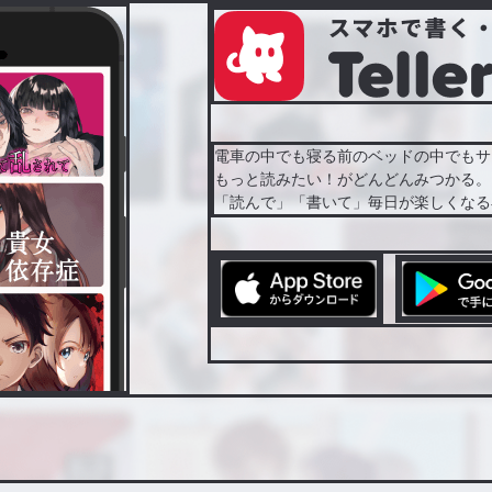
電車の中でも寝る前のベッドの中でもサ
もっと読みたい！がどんどんみつかる。
「読んで」「書いて」毎日が楽しくなる