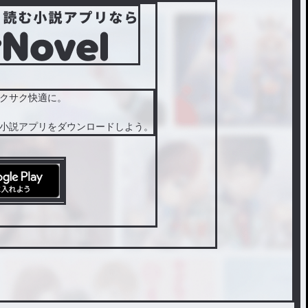
クサク快適に。
小説アプリをダウンロードしよう。