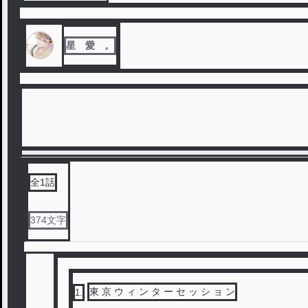
星 愛 。
全
1
話
374
文字
東 京 ウ ィ ン タ ー セ ッ シ ョ ン
1
.