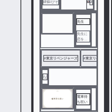
碑蘇/ぴそ
2
先生
先生に
恋をし
た𓏸𓏸
#
東京リベンジャーズ
#
東京リベンジャ
な
電車待
ち狂い