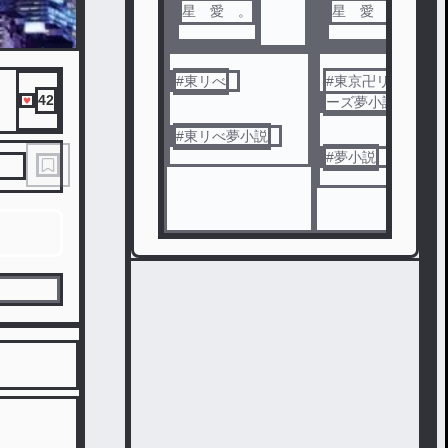
星 愛 。
星 愛 。
#
東リべ
#
東京卍リベンジャ
42
ーズ夢小説
#
東リべ夢小説
#
夢小説