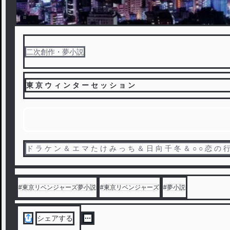
二次創作・夢小説
東 京 ウ ィ ン タ ー セ ッ シ ョ ン
ド ラ ケ ン ＆ エ マ た け み っ ち ＆ 日
#
東京リベンジャーズ夢小説
#
東京リベンジャーズ
#
夢小説
シェアする