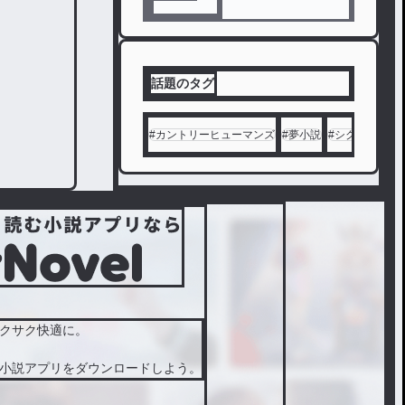
話題のタグ
#
カントリーヒューマンズ
#
夢小説
#
シクフォニ
#
クサク快適に。
小説アプリをダウンロードしよう。