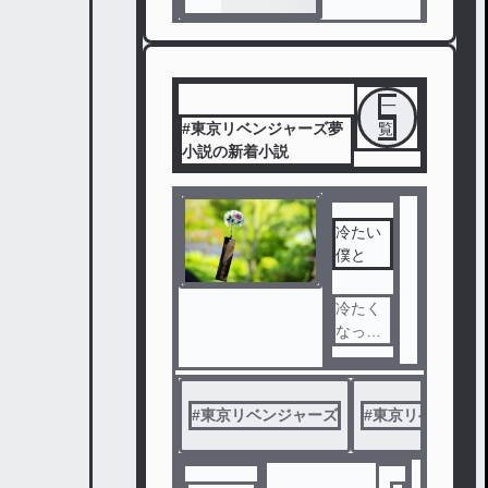
一
#東京リベンジャーズ夢
覧
小説の新着小説
冷たい
僕と
冷たく
なって
も愛し
てる
#
東京リベンジャーズ
#
東京リベンジャ