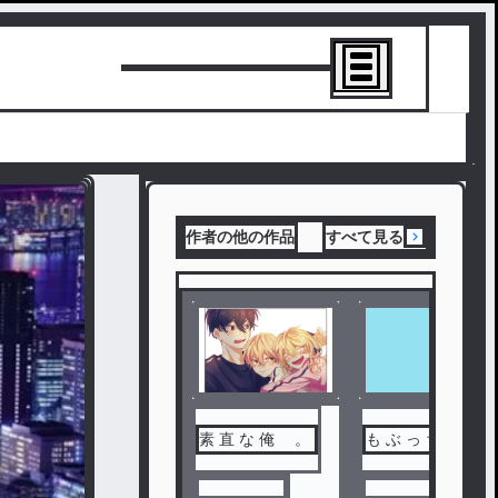
トーリーを書
作者の他の作品
すべて見る
素 直 な 俺 。
も ぶ っ ち ‎✘