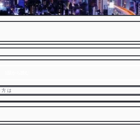
1話から読む
 向 千 冬 ＆ ○ ○ 恋 の 行 方 は