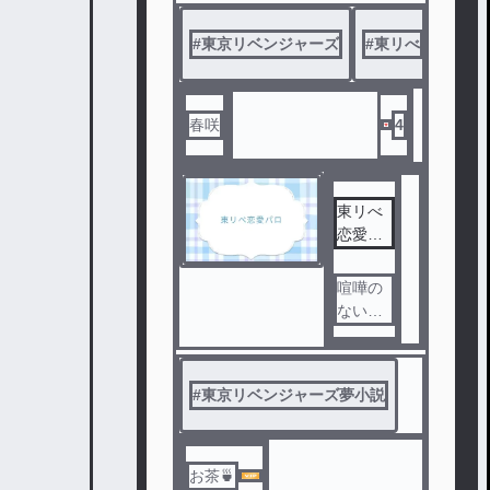
#
東京リベンジャーズ
#
東リべ
#
東京
春咲
4
東リべ
恋愛パ
ロ
喧嘩の
ない平
和な高
校生活
#
東京リベンジャーズ夢小説
お茶🍵