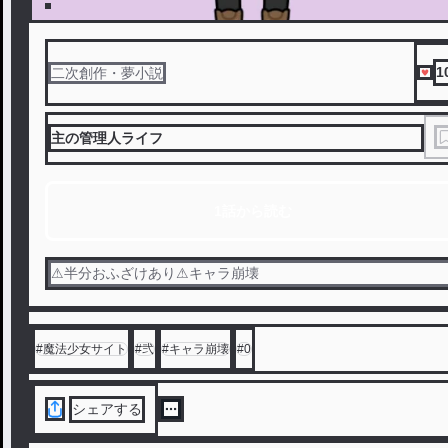
1
二次創作・夢小説
主の管理人ライフ
1話から読む
⚠半分おふざけあり⚠キャラ崩壊
#
魔法少女サイト
#
弐
#
キャラ崩壊
#
0
シェアする