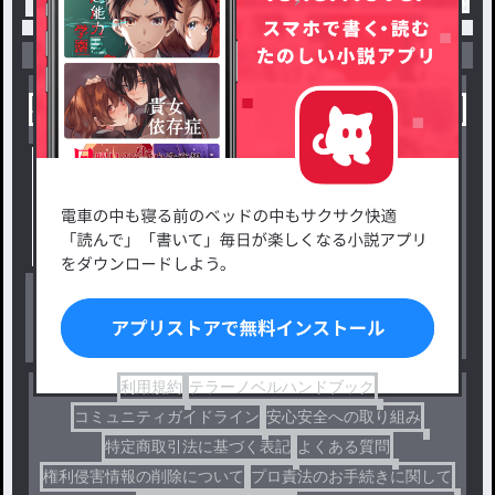
トップ
魔法少女サイト
主の管理人ライフ / 麻
小説を探す
ジャンルから探す
新着小説一覧
恋愛・ロマンス
タグ一覧
ロマンスファンタジー
小説コンテスト応募・公募
ファンタジー・異世界・SF
出版・メディアミックス作品
ホラー・ミステリー
BL
ドラマ
コメディ
利用規約
テラーノベルハンドブック
コミュニティガイドライン
安心安全への取り組み
特定商取引法に基づく表記
よくある質問
権利侵害情報の削除について
プロ責法のお手続きに関して