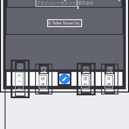
プライバシーポリシー
運営会社
© Teller Novel Inc.
ホ
検
通
本
ー
索
知
棚
ム