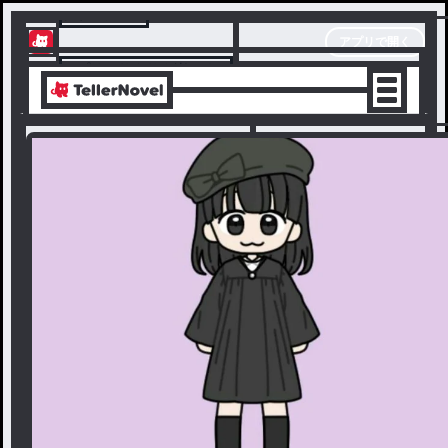
テラーノベル
アプリで開く
アプリでサクサク楽しめる