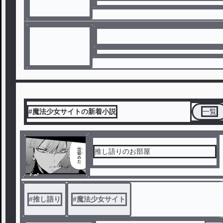
#魔法少女サイトの新着小説
一覧
推し語りのお部屋
ノベ
ル
#
推し語り
#
魔法少女サイト