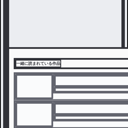
一緒に読まれている作品