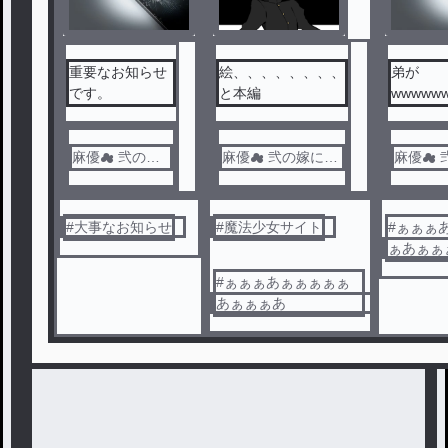
重要なお知らせ
絵、、、、、、、、
弟が
です。
と本編
wwwww
麻優☁ 弐の嫁
麻優☁ 弐の嫁にな
麻優☁ 弐の嫁
になりたい人
りたい人
になり
#
大事なお知らせ
#
魔法少女サイト
#
ぁぁぁ
ぁあぁぁ
#
ぁぁぁあぁぁぁぁぁ
あぁぁぁあ