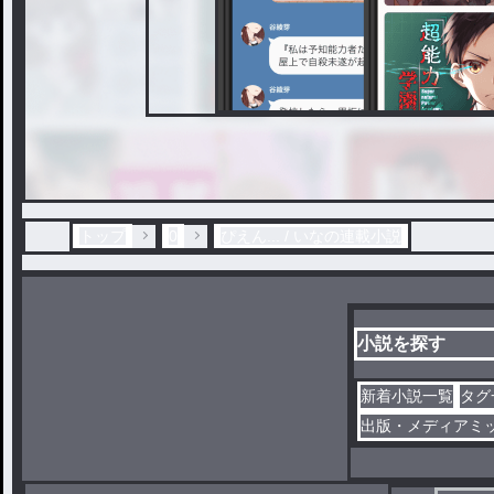
トップ
0
ぴえん... / いなの連載小説
小説を探す
新着小説一覧
タグ
出版・メディアミ