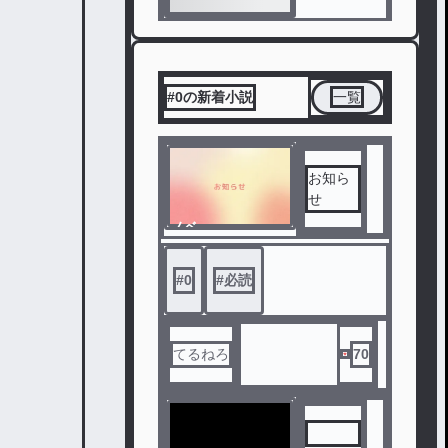
#0の新着小説
一覧
お知ら
せ
ノベ
ル
#
0
#
必読
てるねろ
70