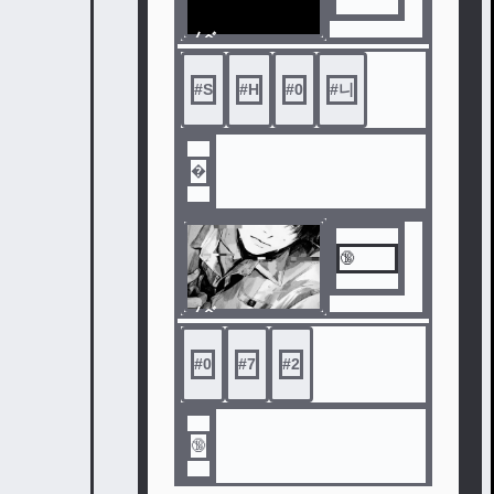
ノベ
ル
#
S
#
Η
#
0
#
니
�
🔞
ノベ
ル
#
0
#
7
#
2
🔞