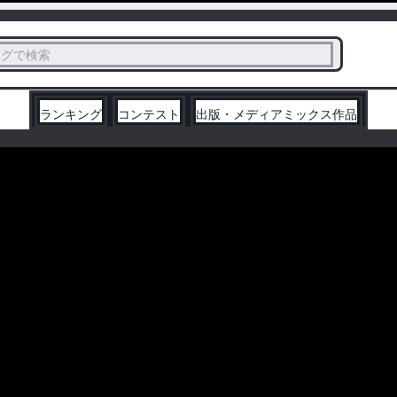
ス
タグで検索
く
ランキング
コンテスト
出版・メディアミックス作品