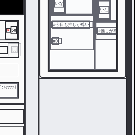
いな
いな
#
今日も推しが尊い
50
#
推しが尊い
#
0
ﾞｩﾙｧｧｧｧｲ