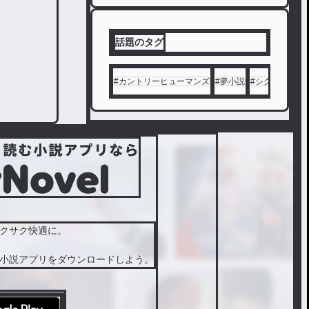
話題のタグ
#
カントリーヒューマンズ
#
夢小説
#
シクフォニ
#
クサク快適に。
小説アプリをダウンロードしよう。