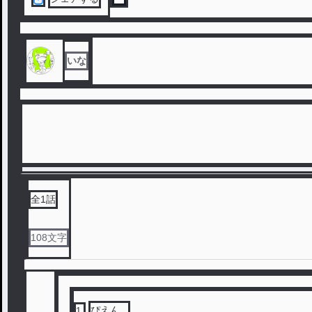
いな
全
1
話
108
文字
ぴえん...
1
.