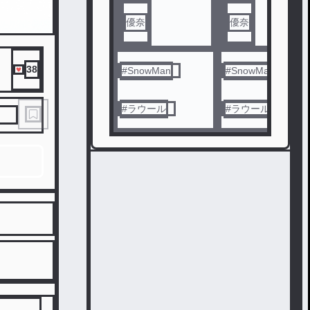
優奈
優奈
38
#
SnowMan
#
SnowMan
#
ラウール
#
ラウール