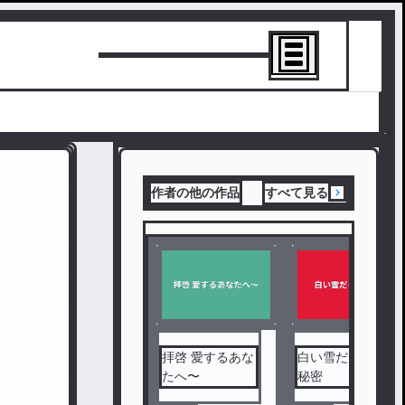
トーリーを書
作者の他の作品
すべて見る
拝啓 愛するあな
白い雪だるまの
たへ〜
秘密