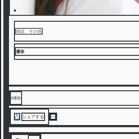
雑談、その他
優奈
#
優奈
シェアする