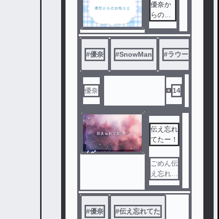
優奈か
らのお
知らせ
#
優奈
#
SnowMan
#
ラウール
優奈
14
伝え忘れ
てたー！
ノベ
ル
ごめん伝
え忘れて
た！！…
#
優奈
#
伝え忘れてた