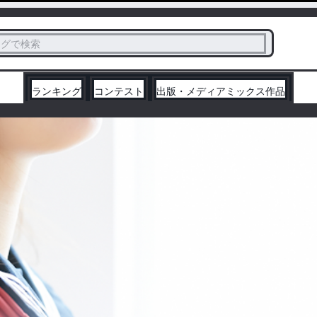
ス
タグで検索
く
ランキング
コンテスト
出版・メディアミックス作品