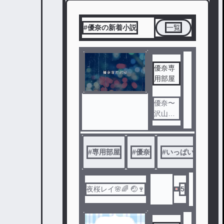
#優奈の新着小説
一覧
優奈専
用部屋
優奈〜
沢山話
そ〜！
#
専用部屋
#
優奈
#
いっぱい話そ〜！
夜桜レイ🌸🌈 🤕🍷
5