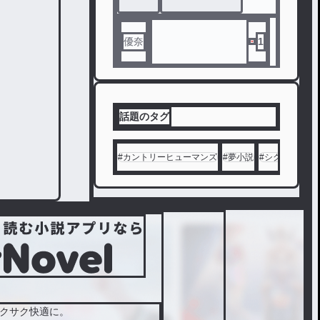
優奈
1
話題のタグ
#
カントリーヒューマンズ
#
夢小説
#
シクフォニ
#
クサク快適に。