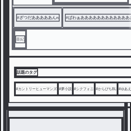
#
ざつだあああああんn
#
ぱわぁああああああああああああ
亜紀
話題のタグ
#
カントリーヒューマンズ
#
夢小説
#
シクフォニ
#
からぴちBL
#
ゆあ