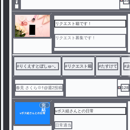
r
55
リクエスト箱です！
リクエスト募集です！
詳しくは一番新しい話をご覧ください
！
#
りくえすとぼしゅ~。
#
リクエスト箱
#
たすけて
#
春見 さくら💠†@週2投稿
128
完
結
vポス組さんとの日常
日常適当