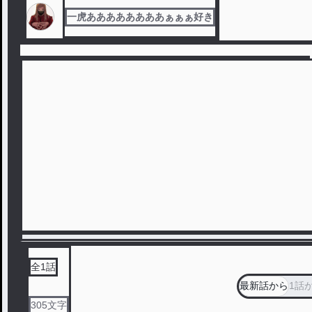
一虎ああああああああぁぁぁ好き
全
1
話
最新話から
1話
305
文字