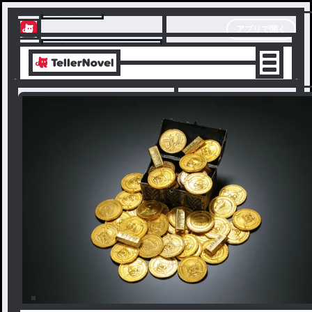
テラーノベル
アプリで開く
アプリでサクサク楽しめる