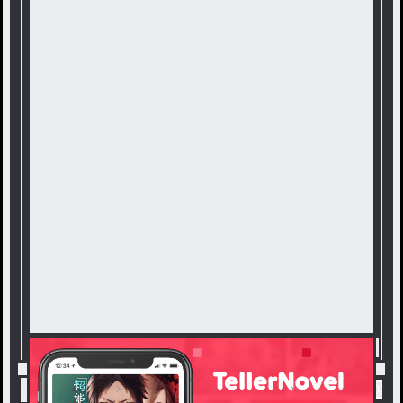
トップ
ああああああああぁぁぁ
一時保存:2022