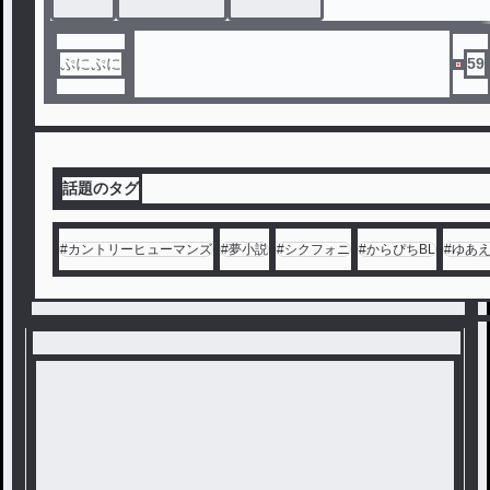
ぷにぷに
59
話題のタグ
#
カントリーヒューマンズ
#
夢小説
#
シクフォニ
#
からぴちBL
#
ゆあ