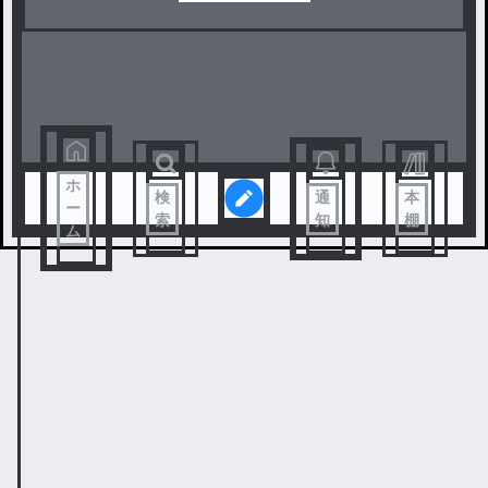
ホ
検
通
本
ー
索
知
棚
ム