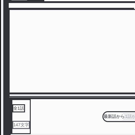
全
1
話
最新話から
1話
147
文字