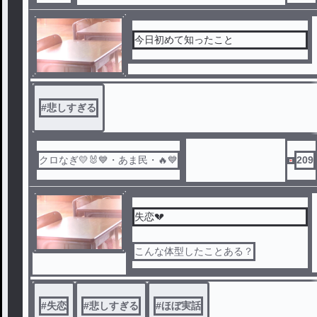
今日初めて知ったこと
#
悲しすぎる
クロなぎ💛🐰💙・あま民・🔥💙
209
失恋💔
こんな体型したことある？
#
失恋
#
悲しすぎる
#
ほぼ実話