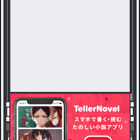
トップ
悲しすぎる
マジカヨ / 琥珀💎の連載小説