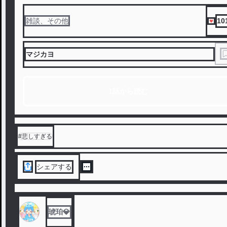
10
雑談、その他
マジカヨ
1話から読む
#
悲しすぎる
シェアする
琥珀💎