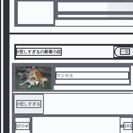
#悲しすぎるの新着小説
一覧
マジカヨ
#
悲しすぎる
琥珀💎
101