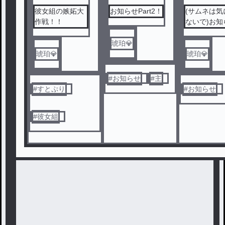
彼女組の嫉妬大
お知らせPart2！
(サムネは気
作戦！！
ないで)お知
せ？
琥珀💎
琥珀💎
琥珀💎
#
お知らせ
#
主
#
すとぷり
#
お知らせ
#
彼女組