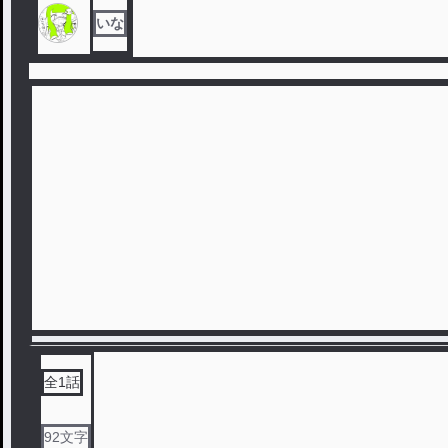
いな
全
1
話
92
文字