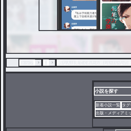
トップ
0
暇な人は見てくれたら嬉しい / いなの
小説を探す
新着小説一覧
タグ
出版・メディアミ