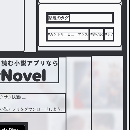
話題のタグ
#
カントリーヒューマンズ
#
夢小説
#
シクフォニ
#
クサク快適に。
小説アプリをダウンロードしよう。