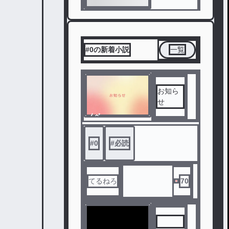
#0の新着小説
一覧
お知ら
せ
ノベ
ル
#
0
#
必読
てるねろ
70