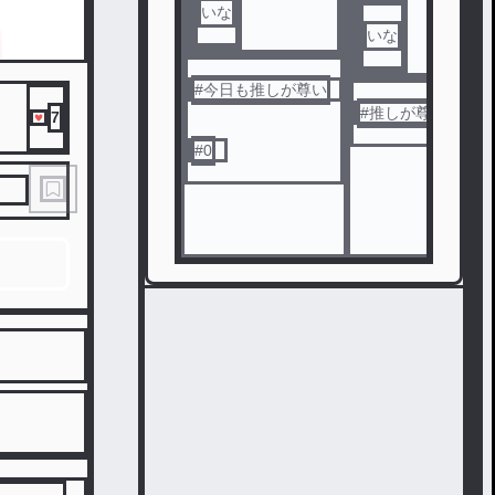
いな
いな
#
今日も推しが尊い
#
推しが尊い
7
#
0