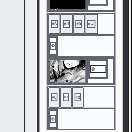
ノベ
ル
#
S
#
Η
#
0
#
니
�
🔞
ノベ
ル
#
0
#
7
#
2
🔞