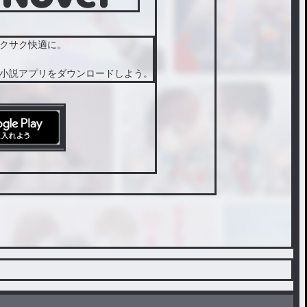
クサク快適に。
小説アプリをダウンロードしよう。