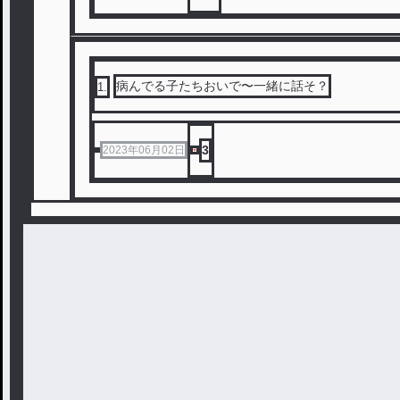
病んでる子たちおいで〜一緒に話そ？
1
.
3
2023年06月02日