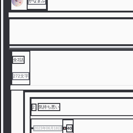
かなまふ
全
2
話
272
文字
気持ち悪い
2
.
40
2023年06月18日