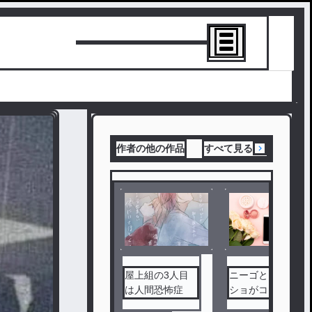
トーリーを書
作者の他の作品
すべて見る
完
結
屋上組の3人目
ニーゴとワンダ
は人間恐怖症
ショがコラボす
るそうです