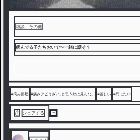
雑談、その他
病んでる子たちおいで〜一緒に話そ？
#
病み部屋
#
病みアピうざい｡と思う奴は見んな。
#
苦しい
#
死にたい
シェアする