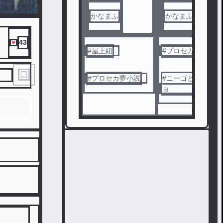
かなまふ
かなまふ
43
#
屋上組
#
プロセカ
#
プロセカ夢小説
#
ニーゴとワンダシ
ョ