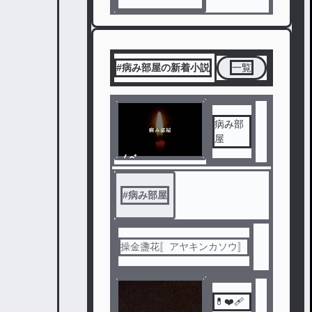
#病み部屋の新着小説
一覧
病み部
屋
ノベ
ル
#
病み部屋
操金盞花〚アヤキンカソウ〛
💊❤️‍🩹