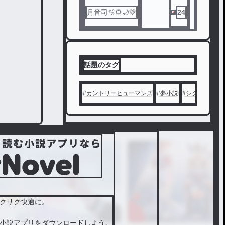
月音司🫧🌻🌙💚
24
話題のタグ
#
カントリーヒューマンズ
#
夢小説
#
シクフォニ
#
クサク快適に。
小説アプリをダウンロードしよう。