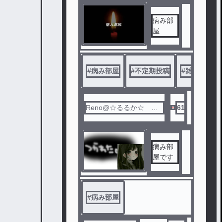
病み部
屋
#
病み部屋
#
不定期投稿
#
雑談
Reno@☆るるか☆ サ
61
ブ垢
病み部
屋です
#
病み部屋