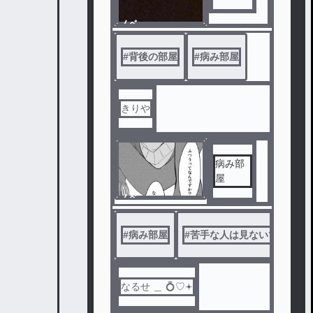
ノベ
ル
#
背後の部屋
#
病み部屋
きりや
病み部
屋
ノベ
ル
#
病み部屋
#
苦手な人は見ないでね☆
なるせ ＿ 💍♡𖥔