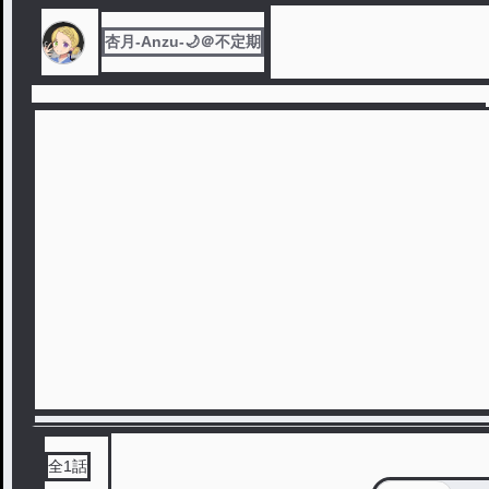
杏月-Anzu-🌙＠不定期
全
1
話