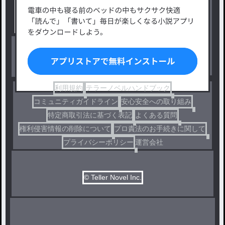
小説コンテスト応募・公募
ファンタジー・異世界・SF
出版・メディアミックス作品
ホラー・ミステリー
BL
ドラマ
コメディ
利用規約
テラーノベルハンドブック
コミュニティガイドライン
安心安全への取り組み
特定商取引法に基づく表記
よくある質問
権利侵害情報の削除について
プロ責法のお手続きに関して
プライバシーポリシー
運営会社
© Teller Novel Inc.