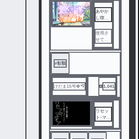
人。
あやか
ある時
し喫茶
歌舞伎
の宝物
町の通
路でホ
使用さ
ストを
せてい
名乗る
ただい
男に出
たアイ
会い、
コンメ
#
彰類
『取ら
ーカー
れた分
･少年製
を取り
造機
返さな
･あの子
けだま15号🍓🐾໊
1,041
いか』
がこっ
と言わ
ちを見
れ…？
ている
リセッ
･(し)ょ
ト･マイ
うじょ
ただ神
･ディア
めーか
代にホ
ー歪ん
ー
ストの
だ愛の
･妖男子