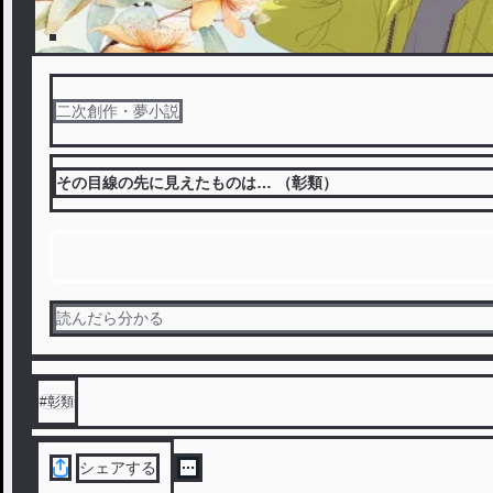
二次創作・夢小説
その目線の先に見えたものは… （彰類）
読んだら分かる
#
彰類
シェアする