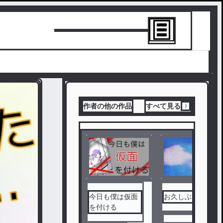
トーリーを書
作者の他の作品
すべて見る
完
結
今日も僕は仮面
お久しぶりです
を付ける