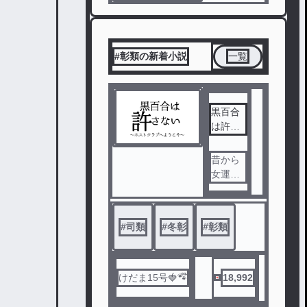
#彰類の新着小説
一覧
黒百合
は許さ
ない 〜
ホスト
昔から
クラブ
女運が
へよう
なく、
こそ〜
騙され
続けて
#
司類
#
冬彰
#
彰類
も何も
出来な
い自分
に腹が
けだま15号🍓🐾໊
18,992
立って
いた彰