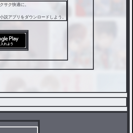
がから
クサク快適に。
きしな
のはお
小説アプリをダウンロードしよう。
許しく
ださい
😢