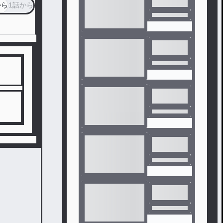
から
1話から