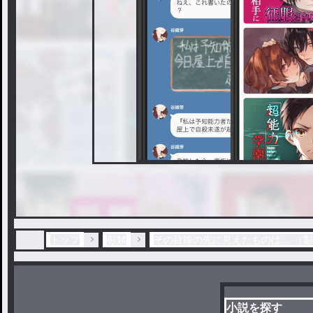
トップ
彰類
その目線の先に見えたものは… （彰類
小説を探す