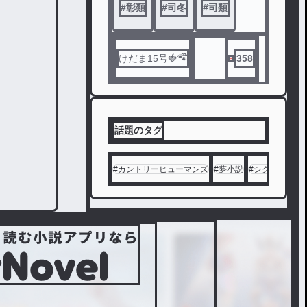
可能性
#
彰類
#
司冬
#
司類
結晶と
メーカ
を感じ
、たっ
ー
ただけ
た一度
･ケモ魔
なんで
のハッ
女メー
けだま15号🍓🐾໊
358
す…
ピーエ
カー
ただそ
ンドー
･ももい
れだけ
ろね式
の思い
アイコ
つきの
ンメー
話題のタグ
連載な
カー
んです
…
※敬称
#
カントリーヒューマンズ
#
夢小説
#
シクフォニ
#
続くか
略
は神様
に聞い
てくだ
さい。
ホスト
に関す
る知識