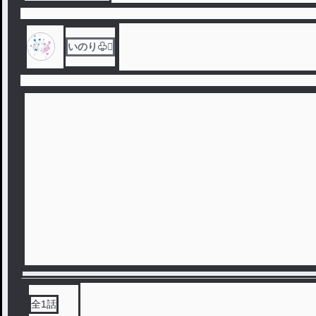
いのり♧♡̢
全
1
話