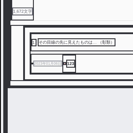
1,672
文字
その目線の先に見えたものは… （彰類）
1
.
123
2023年01月06日