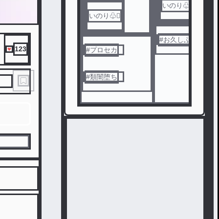
いのり♧♡̢
いのり♧♡̢
#
お久しぶりです
123
#
プロセカ
#
類闇堕ち