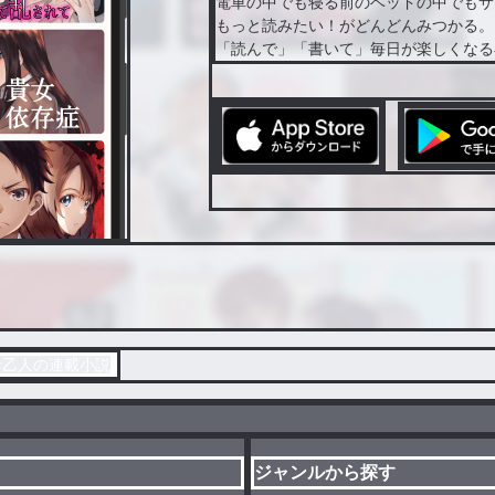
電車の中でも寝る前のベッドの中でもサ
もっと読みたい！がどんどんみつかる。
「読んで」「書いて」毎日が楽しくなる
音乙人の連載小説
ジャンルから探す